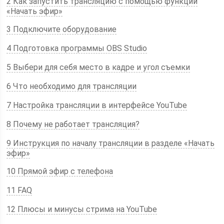
2 Как запустить трансляцию с помощью функции
«Начать эфир»
3 Подключите оборудование
4 Подготовка программы OBS Studio
5 Выбери для себя место в кадре и угол съемки
6 Что необходимо для трансляции
7 Настройка трансляции в интерфейсе YouTube
8 Почему не работает трансляция?
9 Инструкция по началу трансляции в разделе «Начать
эфир»
10 Прямой эфир с телефона
11 FAQ
12 Плюсы и минусы стрима на YouTube