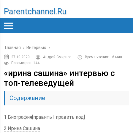
Parentchannel.ru
Главная
›
Интервью
›
27.10.2020
Андрей Смирнов
Время чтения: ~6 мин.
Просмотров: 144
«ирина сашина» интервью с
топ-телеведущей
Содержание
1 Биография[править | править код]
2 Ирина Сашина