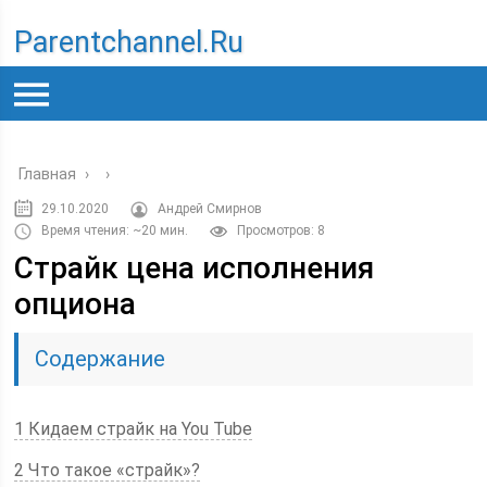
Parentchannel.ru
Главная
›
›
29.10.2020
Андрей Смирнов
Время чтения: ~20 мин.
Просмотров: 8
Страйк цена исполнения
опциона
Содержание
1 Кидаем страйк на You Tube
2 Что такое «страйк»?