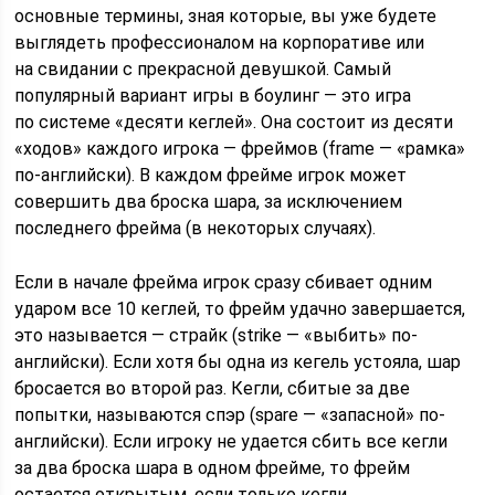
основные термины, зная которые, вы уже будете
выглядеть профессионалом на корпоративе или
на свидании с прекрасной девушкой. Самый
популярный вариант игры в боулинг — это игра
по системе «десяти кеглей». Она состоит из десяти
«ходов» каждого игрока — фреймов (frame — «рамка»
по-английски). В каждом фрейме игрок может
совершить два броска шара, за исключением
последнего фрейма (в некоторых случаях).
Если в начале фрейма игрок сразу сбивает одним
ударом все 10 кеглей, то фрейм удачно завершается,
это называется — страйк (strike — «выбить» по-
английски). Если хотя бы одна из кегель устояла, шар
бросается во второй раз. Кегли, сбитые за две
попытки, называются спэр (spare — «запасной» по-
английски). Если игроку не удается сбить все кегли
за два броска шара в одном фрейме, то фрейм
остается открытым, если только кегли