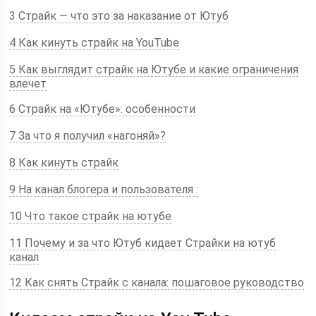
3 Страйк — что это за наказание от Ютуб
4 Как кинуть страйк на YouTube
5 Как выглядит страйк на Ютубе и какие ограничения
влечет
6 Страйк на «Ютубе»: особенности
7 За что я получил «нагоняй»?
8 Как кинуть страйк
9 На канал блогера и пользователя :
10 Что такое страйк на ютубе
11 Почему и за что Ютуб кидает Cтрайки на ютуб
канал
12 Как снять Cтрайк с канала: пошаговое руководство