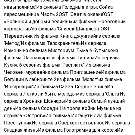
невыполнима’Из фильма Голодные игры: Сойка-
пересмешница. Часть 2OST ‘Свет в океане’OST
«Большой и добрый великан»из фильма ‘Новогодний
корпоратив’из фильма ‘Список Шиндлера’ OST
‘Перевозчик’Из фильма Книга джунглейиз сериала
‘Метод’Из фильма ТелохранительИз сериала
Изменыиз фильма Мистериум. Тьма в бутылкеиз
фильма ‘Пассажиры’из фильма ТишинаИз сериала
Кухня. 6 сезониз фильма ‘Расплата’ Из фильма
Человек-муравейиз фильма ПриглашениеИз фильма
Бегущий в лабиринте 2из фильма ‘Молот’из фильма
‘Инкарнация’Из фильма Савва. Сердце воинаИз
сериала Легко ли быть молодымиз сериала ‘Ольга’Из
сериала Хроники ШаннарыИз фильма Самый лучший
деньИз фильма Соседи. На тропе войныМузыка из
сериала «Остров»Из фильма ЙоганутыеИз фильма
ПреступникИз сериала СверхестественноеИз сериала
Сладкая жизньИз фильма Голограмма для короляИз