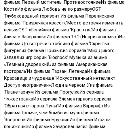
фильма Первый мститель: ПротивостояниеИз фильма
КостиИз фильма Любовь не по размеруOST
‘Глубоководный горизонт’Из фильма Перепискаиз
фильма ‘Призрачная красота’Место встречи изменить
нельзяOST «Гений»из фильма ‘Красотка’Из фильма
Алиса в ЗазеркальеИз фильма 1+1 (Неприкасаемые)Из
фильма До встречи с тобойиз фильма ‘Скрытые
фигуры’из фильма Призывиз сериала ‘Мир Дикого
Запада’из игр серии ‘Bioshock’ Музыка из аниме
«Темный дворецкий»из фильма ‘Американская
пастораль’Из фильма Тарзан. ЛегендаИз фильма
Красавица и чудовище ‘Искусственный интеллект.
Доступ неограничен»Люди в черном 3’из фильма
‘Планетариум’Из фильма ПрогулкаИз сериала
ЧужестранкаИз сериала Элементарноиз сериала
‘Обратная сторона Луны’Из фильма ВаркрафтИз
фильма Громче, чем бомбыиз мультфильма
‘Зверопой’Из фильма БруклинИз фильма Игра на
понижениеИз фильма Зачарованнаяиз фильма