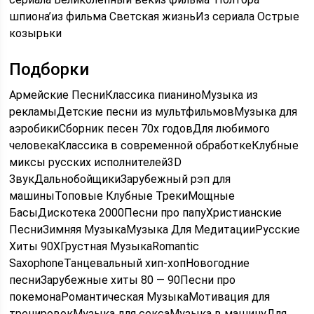
шпиона’из фильма Светская жизньИз сериала Острые
козырьки
Подборки
Армейские ПесниКлассика пианиноМузыка из
рекламыДетские песни из мультфильмовМузыка для
аэробикиСборник песен 70х годовДля любимого
человекаКлассика в современной обработкеКлубные
миксы русских исполнителей3D
ЗвукДальнобойщикиЗарубежный рэп для
машиныТоповые Клубные ТрекиМощные
БасыДискотека 2000Песни про папуХристианские
ПесниЗимняя МузыкаМузыка Для МедитацииРусские
Хиты 90ХГрустная МузыкаRomantic
SaxophoneТанцевальный хип-хопНовогодние
песниЗарубежные хиты 80 — 90Песни про
покемонаРомантическая МузыкаМотивация для
тренировокМузыка для сексаМузыка в машинуДля