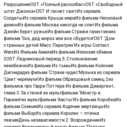
РазрушениеOST «Полный расколбас»OST «Свободный
штат Джонса»OST И гаснет светИз сериала
СолдатыИз сериала Крыша мираИз фильма Неоновый
демонИз фильма Москва никогда не спитИз фильма
Джейн берет ружьеИз фильма Стражи галактикииз
фильма ‘Sos, дед мороз или все сбудется’OST ‘Дом
странных детей Мисс Перегрин’Из игры Contact
WarsИз Фильма АмелиИз фильма Иллюзия обмана
2OST Ледниковый период 5: Столкновение
неизбежноИз фильма Из тьмыИз фильма Колония
Дигнидадиз фильма ‘Страна чудес’Музыка из сериала
‘Цвет черёмухи’Из фильма Образцовый самец 2из
фильмов про Гарри Поттера Из фильма Дивергент,
глава 3: За стеной из мультфильма ‘Монстр в
Париже’из мультфильма ‘Аисты’Из фильма КоробкаИз
фильма СомнияИз сериала Ходячие мертвецыИз
фильма ВыборИз сериала Королек — птичка
певчаяДень независимости 2: ВозрождениеИз
сериала Великолепный векиз фильма ‘Полтора