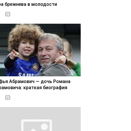
ра брежнева в молодости
02.11.2020
фья Абрамович — дочь Романа
рамовича: краткая биография
02.11.2020