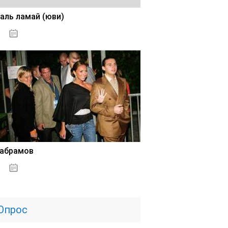
аль ламай (юви)
02.11.2020
 абрамов
31.10.2020
Опрос