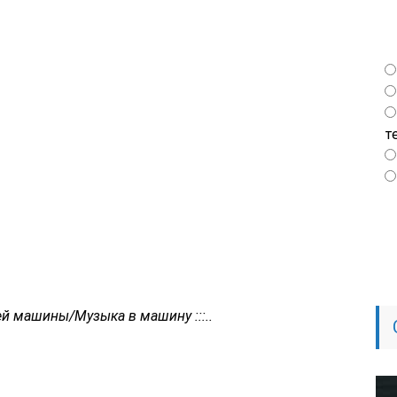
т
оей машины/Музыка в машину :::..