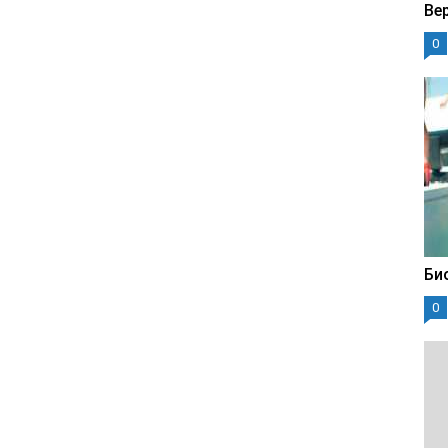
Ве
0
Би
0