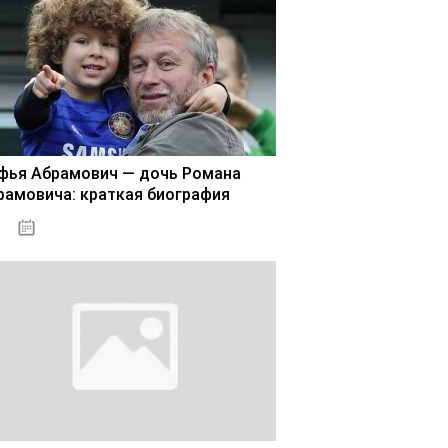
фья Абрамович — дочь Романа
рамовича: краткая биография
02.11.2020