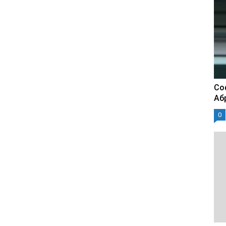
Со
Аб
0