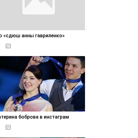
о «сдюш анны гавриленко»
02.11.2020
атерина боброва в инстаграм
02.11.2020