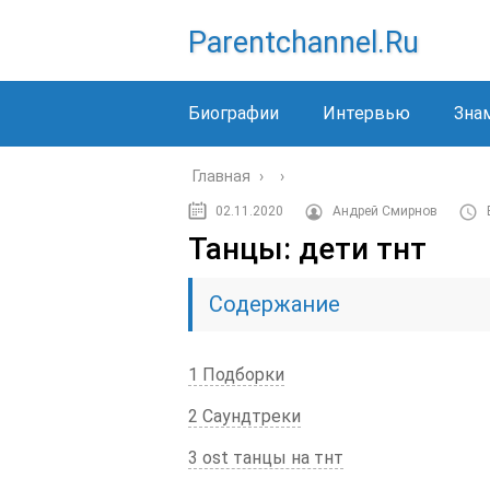
Parentchannel.ru
Биографии
Интервью
Зна
Главная
›
›
02.11.2020
Андрей Смирнов
Танцы: дети тнт
Содержание
1 Подборки
2 Саундтреки
3 ost танцы на тнт