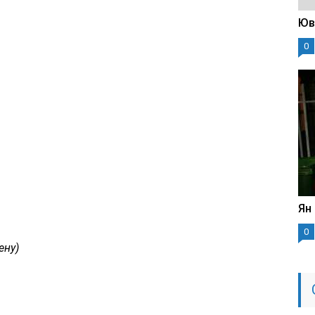
Юв
0
Ян
0
ену)