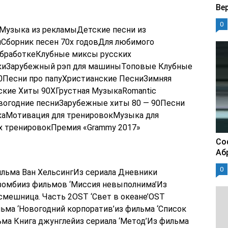
Ве
0
Музыка из рекламыДетские песни из
Сборник песен 70х годовДля любимого
обработкеКлубные миксы русских
киЗарубежный рэп для машиныТоповые Клубные
Песни про папуХристианские ПесниЗимняя
кие Хиты 90ХГрустная МузыкаRomantic
вогодние песниЗарубежные хиты 80 — 90Песни
каМотивация для тренировокМузыка для
 тренировокПремия «Grammy 2017»
Со
Аб
0
льма Ван ХельсингИз сериала Дневники
зомбииз фильмов ‘Миссия невыполнима’Из
смешница. Часть 2OST ‘Свет в океане’OST
ьма ‘Новогодний корпоратив’из фильма ‘Список
ьма Книга джунглейиз сериала ‘Метод’Из фильма