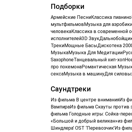
Подборки
Армейские ПесниКлассика пианино
мультфильмовМузыка для аэробики
человекаКлассика в современной 
исполнителей3D ЗвукДальнобойщи
ТрекиМощные БасыДискотека 2000
МузыкаМузыка Для МедитацииРусс
SaxophoneТанцевальный хип-хопНо
про покемонаРомантическая Музы
сексаМузыка в машинуДля силовых
Саундтреки
Из фильма В центре вниманияИз фи
ВампираИз фильма Скауты против 
фильма Голодные игры: Сойка-пере
«Большой и добрый великан»из фил
Шиндлера’ OST ‘Перевозчик’Из фил