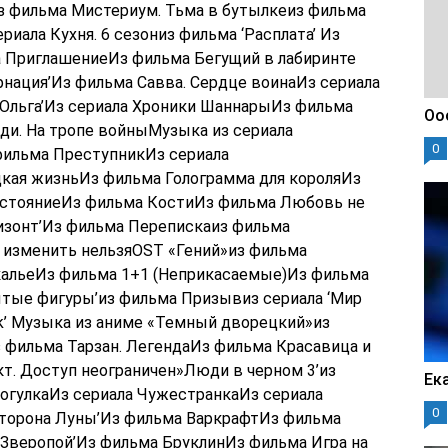
з фильма Мистериум. Тьма в бутылкеиз фильма
иала Кухня. 6 сезониз фильма ‘Расплата’ Из
 ПриглашениеИз фильма Бегущий в лабиринте
рнация’Из фильма Савва. Сердце воинаИз сериала
‘Ольга’Из сериала Хроники ШаннарыИз фильма
Оо
и. На тропе войныМузыка из сериала
0
ильма ПреступникИз сериала
кая жизньИз фильма Голограмма для короляИз
стояниеИз фильма КостиИз фильма Любовь не
изонт’Из фильма Перепискаиз фильма
и изменить нельзяOST «Гений»из фильма
ркальеИз фильма 1+1 (Неприкасаемые)Из фильма
ытые фигуры’из фильма Призывиз сериала ‘Мир
ock’ Музыка из аниме «Темный дворецкий»из
з фильма Тарзан. ЛегендаИз фильма Красавица и
т. Доступ неограничен»Люди в черном 3’из
Ек
огулкаИз сериала ЧужестранкаИз сериала
0
сторона Луны’Из фильма ВаркрафтИз фильма
‘Зверопой’Из фильма БруклинИз фильма Игра на