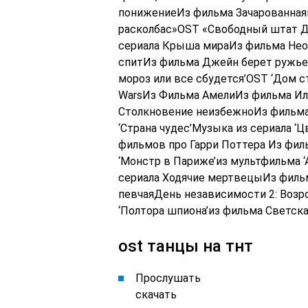
понижениеИз фильма Зачарованна
расколбас»OST «Свободный штат Д
сериала Крыша мираИз фильма Нео
спитИз фильма Джейн берет ружьеИ
мороз или все сбудется’OST ‘Дом с
WarsИз Фильма АмелиИз фильма Ил
Столкновение неизбежноИз фильма
‘Страна чудес’Музыка из сериала ‘
фильмов про Гарри Поттера Из филь
‘Монстр в Париже’из мультфильма 
сериала Ходячие мертвецыИз филь
певчаяДень независимости 2: Воз
‘Полтора шпиона’из фильма Светск
ost танцы на тнт
Прослушать
скачать