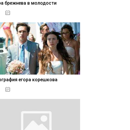
ра брежнева в молодости
02.11.2020
ография егора корешкова
02.11.2020