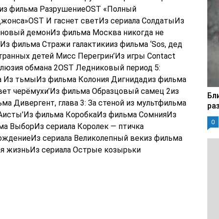
яиз фильма РазрушениеOST «Полный
жонса»OST И гаснет светИз сериала СолдатыИз
новый демонИз фильма Москва никогда не
з фильма Стражи галактикииз фильма ‘Sos, дед
транных детей Мисс Перегрин’Из игры Contact
люзия обмана 2OST Ледниковый период 5:
 Из тьмыИз фильма Колония Дигнидадиз фильма
Цвет черёмухи’Из фильма Образцовый самец 2из
Бл
ма Дивергент, глава 3: За стеной из мультфильма
ра
‘Аисты’Из фильма КоробкаИз фильма СомнияИз
0
ма ВыборИз сериала Королек — птичка
рождениеИз сериала Великолепный векиз фильма
ая жизньИз сериала Острые козырьки