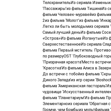
ТелохранительИз сериала Изменыи
‘Пассажиры’из фильма ТишинаИз сер
фильма Человек-муравейиз фильма
2из фильма ‘Молот’из фильма ‘Инка
Легко ли быть молодымиз сериала 
Самый лучший деньИз фильма Сосед
«Остров»Из фильма ЙоганутыеИз ф
СверхестественноеИз сериала Слад
фильма Первый мститель: Противо
по размеруOST ‘Глубоководный гор
‘Призрачная красота’Место встреч
‘Красотка’Из фильма Алиса в Зазе
До встречи с тобойиз фильма ‘Скр
Дикого Запада’из игр серии ‘Biosh
фильма ‘Американская пастораль’И
чудовище ‘Искусственный интеллек
фильма ‘Планетариум’Из фильма Пр
Элементарноиз сериала ‘Обратная 
Громче, чем бомбыиз мультфильма 