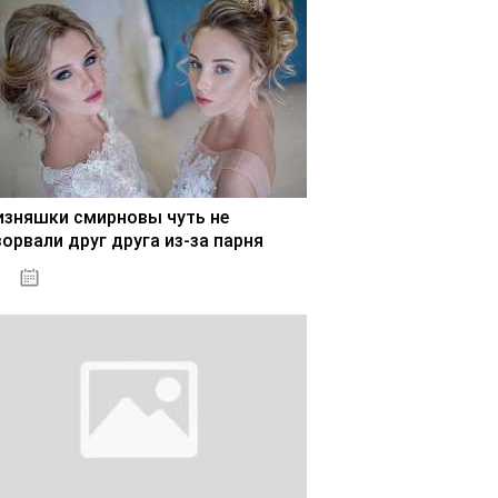
изняшки смирновы чуть не
зорвали друг друга из-за парня
02.11.2020