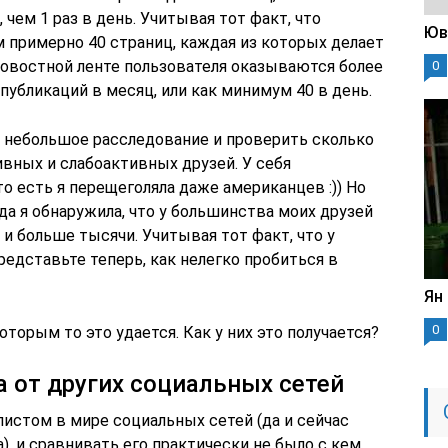
чем 1 раз в день. Учитывая тот факт, что
Юв
 примерно 40 страниц, каждая из которых делает
 новостной ленте пользователя оказываются более
0
убликаций в месяц, или как минимум 40 в день.
 небольшое расследование и проверить сколько
ивных и слабоактивных друзей. У себя
то есть я перещеголяла даже американцев :)) Но
да я обнаружила, что у большинства моих друзей
х и больше тысячи. Учитывая тот факт, что у
редставьте теперь, как нелегко пробиться в
Ян
0
которым то это удается. Как у них это получается?
а от других социальных сетей
истом в мире социальных сетей (да и сейчас
, и сравнивать его практически не было с кем.