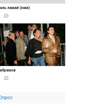
аль ламай (юви)
02.11.2020
 абрамов
31.10.2020
Опрос