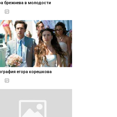
ра брежнева в молодости
02.11.2020
ография егора корешкова
02.11.2020