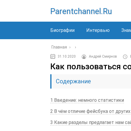
Parentchannel.ru
Биографии
Интервью
Зна
Главная
›
›
31.10.2020
Андрей Смирнов
Как пользоваться с
Содержание
1 Введение: немного статистики
2 В чём отличие фейсбука от други
3 Какие разделы предлагает нам са