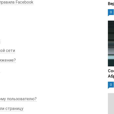
правила Facebook
Ве
0
k
ой сети
вижение?
?
Со
Аб
0
ому пользователю?
или страницу