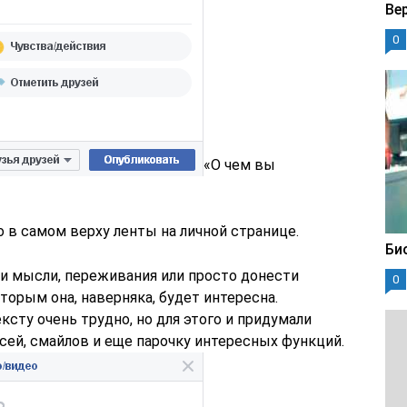
Ве
0
«О чем вы
 в самом верху ленты на личной странице.
Би
и мысли, переживания или просто донести
0
орым она, наверняка, будет интересна.
ксту очень трудно, но для этого и придумали
сей, смайлов и еще парочку интересных функций.