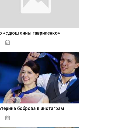
о «сдюш анны гавриленко»
02.11.2020
атерина боброва в инстаграм
02.11.2020