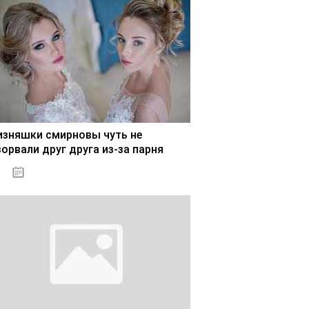
изняшки смирновы чуть не
зорвали друг друга из-за парня
02.11.2020