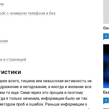
ом
ook с номером телефона и без
Оо
а
0
ения
м и страницей
тистики
корее всего, тишина или невысокая активность на
дражение и негодование, а иногда и желание все
Ек
ем то еще. Сама через это прошла и поэтому
гда я только начинала, информации было не так
0
 методом проб и ошибок. Раньше информации о