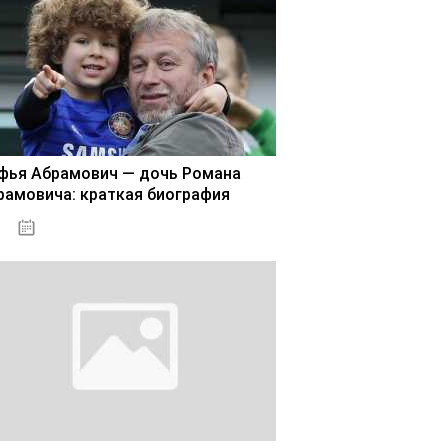
фья Абрамович — дочь Романа
рамовича: краткая биография
02.11.2020