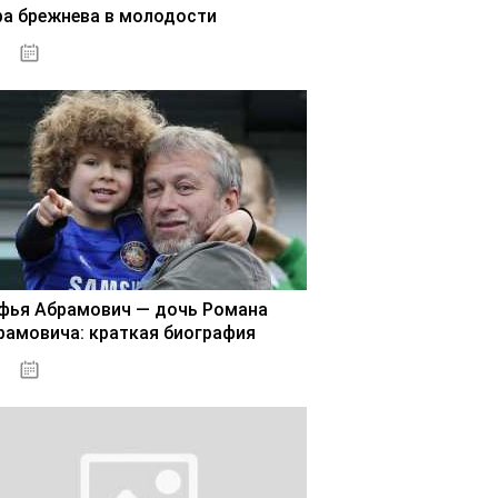
ра брежнева в молодости
02.11.2020
фья Абрамович — дочь Романа
рамовича: краткая биография
02.11.2020