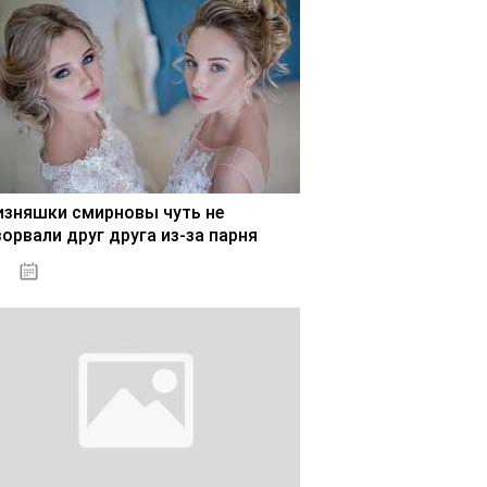
изняшки смирновы чуть не
зорвали друг друга из-за парня
02.11.2020