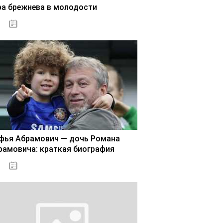
ра брежнева в молодости
02.11.2020
фья Абрамович — дочь Романа
рамовича: краткая биография
02.11.2020