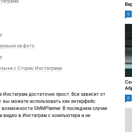
стаграма
Ве
0
и
музыки на фото
е
узыки с Сторис Инстаграма
Со
Аб
 Инстаграм достаточно прост. Все зависит от
0
ее: вы можете использовать как интерфейс
и возможности SMMPlanner. В последнем случае
и видео в Инстаграм с компьютера и не