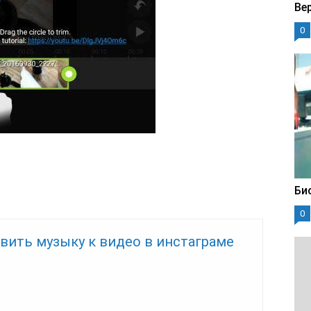
Ве
0
Би
0
вить музыку к видео в инстаграме