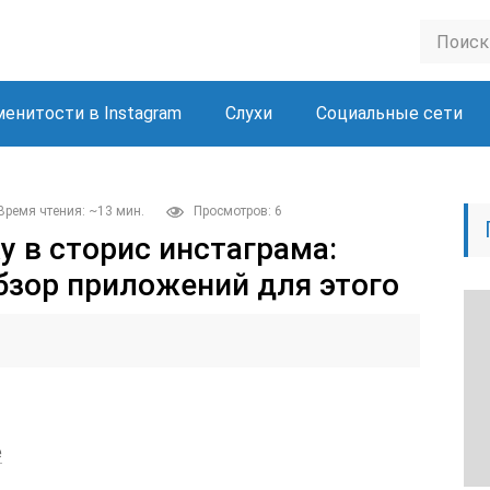
менитости в Instagram
Слухи
Социальные сети
Время чтения: ~13 мин.
Просмотров: 6
у в сторис инстаграма:
бзор приложений для этого
е