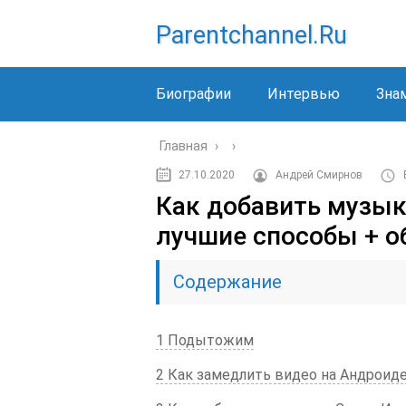
Parentchannel.ru
Биографии
Интервью
Зна
Главная
›
›
27.10.2020
Андрей Смирнов
Как добавить музык
лучшие способы + о
Содержание
1 Подытожим
2 Как замедлить видео на Андроид