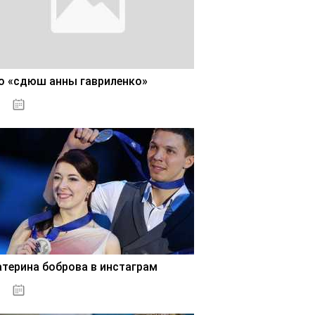
о «сдюш анны гавриленко»
02.11.2020
атерина боброва в инстаграм
02.11.2020