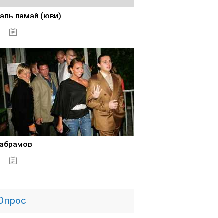
аль ламай (юви)
02.11.2020
 абрамов
31.10.2020
Опрос