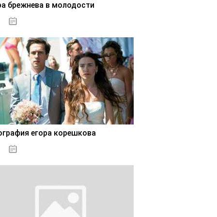
ра брежнева в молодости
02.11.2020
ография егора корешкова
02.11.2020