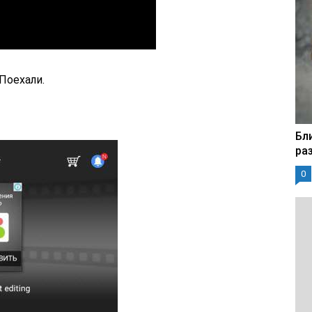
Поехали.
Бл
ра
0