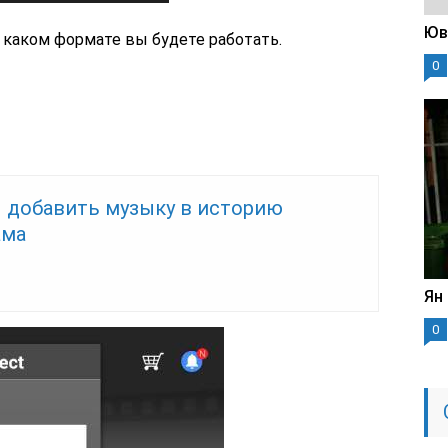
Юв
в каком формате вы будете работать.
0
 добавить музыку в историю
ама
Ян
0