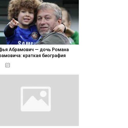
фья Абрамович — дочь Романа
рамовича: краткая биография
02.11.2020