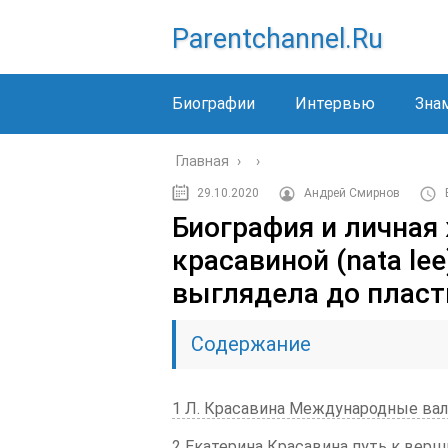
Parentchannel.ru
Биографии
Интервью
Зна
Главная
›
›
29.10.2020
Андрей Смирнов
Биография и личная
красавиной (nata le
выглядела до пласт
Содержание
1 Л. Красавина Международные ва
2 Екатерина Красавина путь к вер