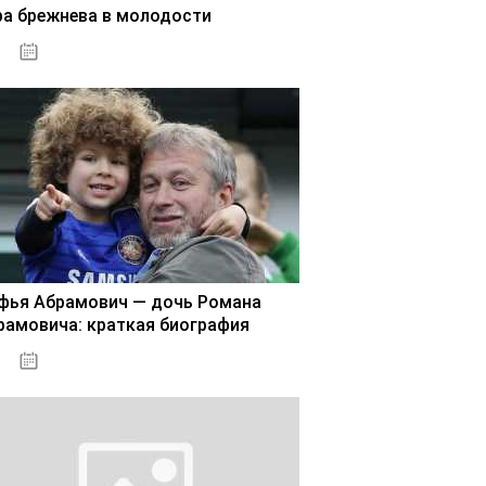
ра брежнева в молодости
02.11.2020
фья Абрамович — дочь Романа
рамовича: краткая биография
02.11.2020