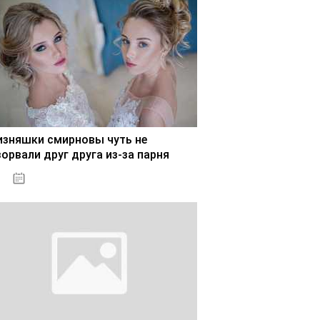
изняшки смирновы чуть не
зорвали друг друга из-за парня
02.11.2020