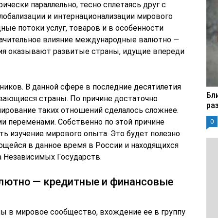
рически параллельно, тесно сплетаясь друг с
глобализации и интернационализации мирового
ные потоки услуг, товаров и в особенности
начительное влияние международные валютно —
я оказывают развитые страны, идущие впереди
ников. В данной сфере в последние десятилетия
Бл
вающиеся страны. По причине достаточно
ра
ирование таких отношений сделалось сложнее.
ми переменами. Собственно по этой причине
0
ь изучение мирового опыта. Это будет полезно
щейся в данное время в России и находящихся
а Независимых Государств.
лютно — кредитные и финансовые
ы в мировое сообщество, вхождение ее в группу