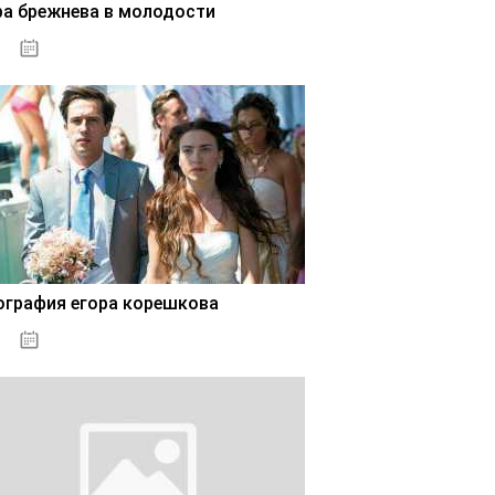
ра брежнева в молодости
02.11.2020
ография егора корешкова
02.11.2020