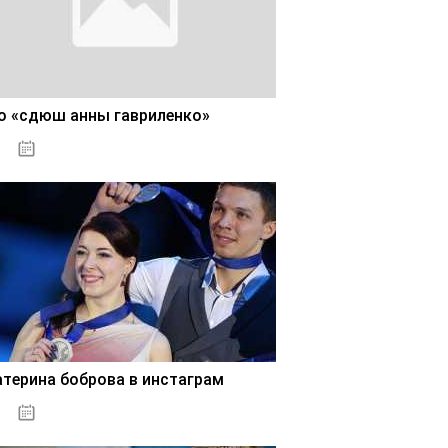
о «сдюш анны гавриленко»
02.11.2020
атерина боброва в инстаграм
02.11.2020