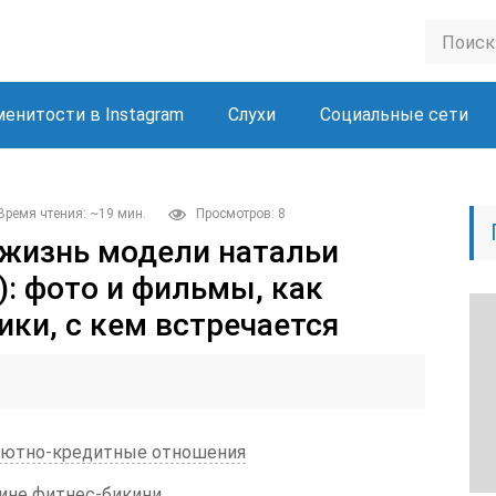
менитости в Instagram
Слухи
Социальные сети
Время чтения: ~19 мин.
Просмотров: 8
 жизнь модели натальи
e): фото и фильмы, как
ики, с кем встречается
лютно-кредитные отношения
шине фитнес-бикини