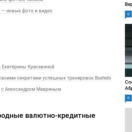
Ве
м — новые фото и видео
0
ь Екатерины Красавиной
 своими секретами успешных тренировок Bushido
Со
Аб
й с Александром Мавриным
0
родные валютно-кредитные