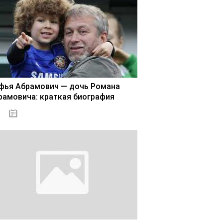
фья Абрамович — дочь Романа
рамовича: краткая биография
02.11.2020