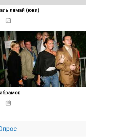
аль ламай (юви)
02.11.2020
 абрамов
31.10.2020
Опрос