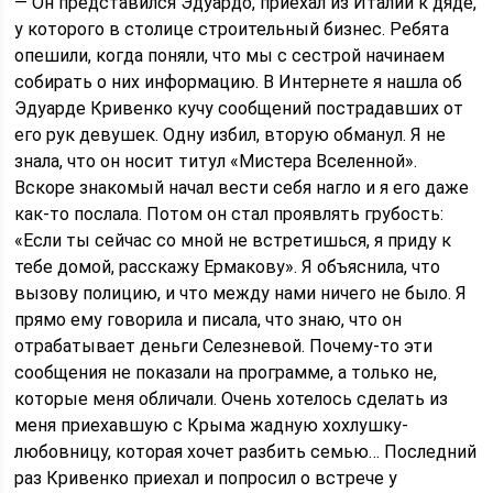
— Он представился Эдуардо, приехал из Италии к дяде,
у которого в столице строительный бизнес. Ребята
опешили, когда поняли, что мы с сестрой начинаем
собирать о них информацию. В Интернете я нашла об
Эдуарде Кривенко кучу сообщений пострадавших от
его рук девушек. Одну избил, вторую обманул. Я не
знала, что он носит титул «Мистера Вселенной».
Вскоре знакомый начал вести себя нагло и я его даже
как-то послала. Потом он стал проявлять грубость:
«Если ты сейчас со мной не встретишься, я приду к
тебе домой, расскажу Ермакову». Я объяснила, что
вызову полицию, и что между нами ничего не было. Я
прямо ему говорила и писала, что знаю, что он
отрабатывает деньги Селезневой. Почему-то эти
сообщения не показали на программе, а только не,
которые меня обличали. Очень хотелось сделать из
меня приехавшую с Крыма жадную хохлушку-
любовницу, которая хочет разбить семью… Последний
раз Кривенко приехал и попросил о встрече у