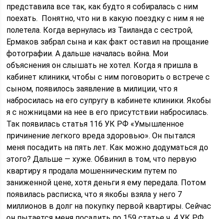
представила все так, как будто я собиралась с ним
поехать. Понятно, что ни в какую поездку с ним я не
полетела. Когда вернулась из Таиланда с сестрой,
Ермаков забрал сына и как факт оставил на прощание
фотографии. А дальше началась война. Мои
объяснения он слышать не хотел. Когда я пришла в
кабинет клиники, чтобы с ним поговорить о встрече с
сыном, появилось заявление в милиции, что я
набросилась на его супругу в кабинете клиники. Якобы
я с ножницами на нее в его присутствии набросилась.
Так появилась статья 116 УК РФ «Умышленное
причинение легкого вреда здоровью». Он пытался
меня посадить на пять лет. Как можно додуматься до
этого? Дальше — хуже. Обвинил в том, что первую
квартиру я продала мошенническим путем по
заниженной цене, хотя деньги я ему передала. Потом
появилась расписка, что я якобы взяла у него 7
миллионов в долг на покупку первой квартиры. Сейчас
он пытается меня посадить по 159 статье ч. 4 УК РФ