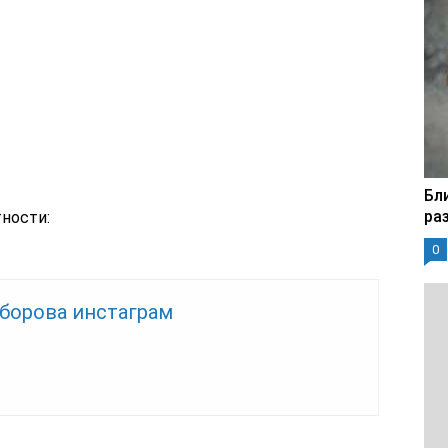
Бл
ра
ности:
0
оборова инстаграм