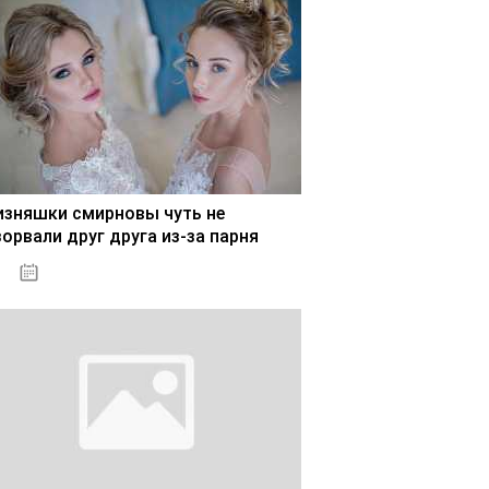
изняшки смирновы чуть не
зорвали друг друга из-за парня
02.11.2020