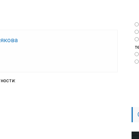
лякова
т
ности: