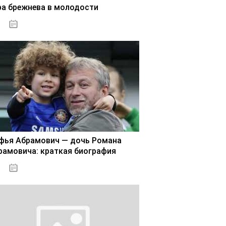
ра брежнева в молодости
02.11.2020
фья Абрамович — дочь Романа
рамовича: краткая биография
02.11.2020