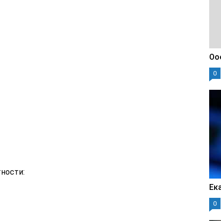
Оо
0
ности:
Ек
0