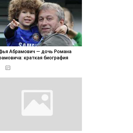
фья Абрамович — дочь Романа
рамовича: краткая биография
02.11.2020