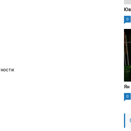
Юв
0
ности:
Ян
0