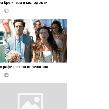
ра брежнева в молодости
02.11.2020
ография егора корешкова
02.11.2020