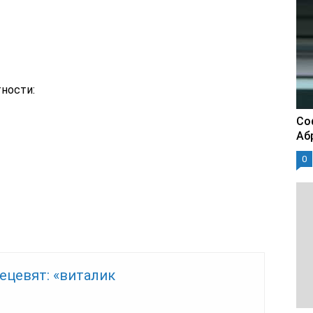
ности:
Со
Аб
0
ецевят: «виталик