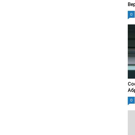
Ве
0
Со
Аб
0