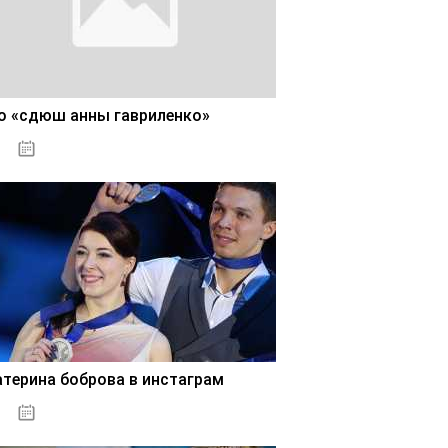
о «сдюш анны гавриленко»
02.11.2020
атерина боброва в инстаграм
02.11.2020