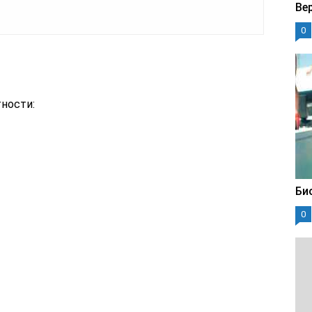
Ве
0
ности:
Би
0