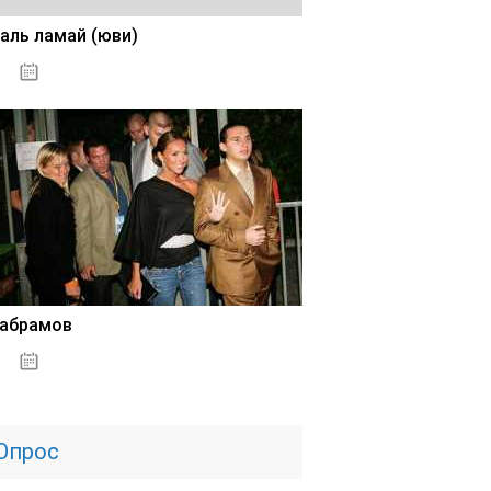
аль ламай (юви)
02.11.2020
 абрамов
31.10.2020
Опрос