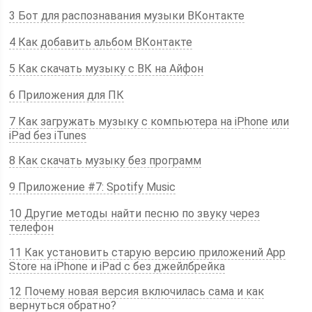
3 Бот для распознавания музыки ВКонтакте
4 Как добавить альбом ВКонтакте
5 Как скачать музыку с ВК на Айфон
6 Приложения для ПК
7 Как загружать музыку с компьютера на iPhone или
iPad без iTunes
8 Как скачать музыку без программ
9 Приложение #7: Spotify Music
10 Другие методы найти песню по звуку через
телефон
11 Как установить старую версию приложений App
Store на iPhone и iPad с без джейлбрейка
12 Почему новая версия включилась сама и как
вернуться обратно?