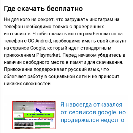
Где скачать бесплатно
Ни для кого не секрет, что загружать инстаграм на
телефон необходимо только с проверенных
источников. Чтобы скачать инстаграм бесплатно на
телефон с ОС Android, необходимо иметь свой аккаунт
на сервисе Google, который идет стандартным
приложением Playmarket. Перед началом убедитесь в
наличии свободного места в памяти для скачивания.
Приложение поддерживает русский язык, что
облегчает работу в социальной сети и не приносит
никаких сложностей.
Я навсегда отказался
от сервисов google. но
продержался недолго