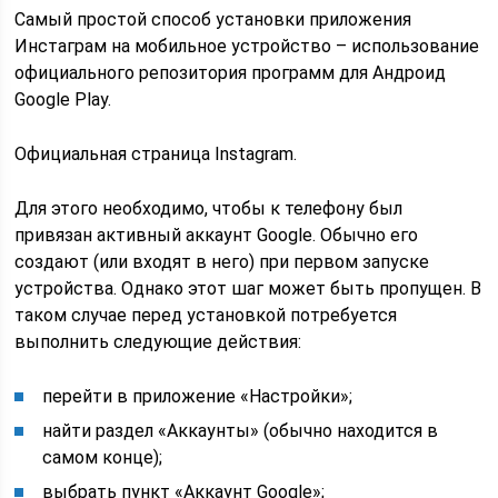
Самый простой способ установки приложения
Инстаграм на мобильное устройство – использование
официального репозитория программ для Андроид
Google Play.
Официальная страница Instagram.
Для этого необходимо, чтобы к телефону был
привязан активный аккаунт Google. Обычно его
создают (или входят в него) при первом запуске
устройства. Однако этот шаг может быть пропущен. В
таком случае перед установкой потребуется
выполнить следующие действия:
перейти в приложение «Настройки»;
найти раздел «Аккаунты» (обычно находится в
самом конце);
выбрать пункт «Аккаунт Google»;