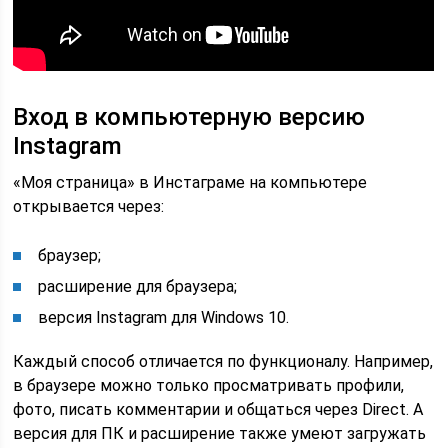
Вход в компьютерную версию
Instagram
«Моя страница» в Инстаграме на компьютере
открывается через:
браузер;
расширение для браузера;
версия Instagram для Windows 10.
Каждый способ отличается по функционалу. Например,
в браузере можно только просматривать профили,
фото, писать комментарии и общаться через Direct. А
версия для ПК и расширение также умеют загружать