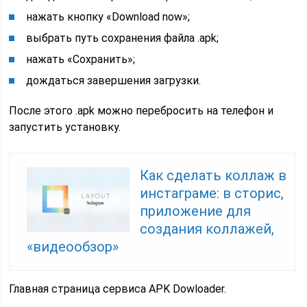
нажать кнопку «Download now»;
выбрать путь сохранения файла .apk;
нажать «Сохранить»;
дождаться завершения загрузки.
После этого .apk можно перебросить на телефон и
запустить установку.
Как сделать коллаж в
инстаграме: в сторис,
приложение для
создания коллажей,
«видеообзор»
Главная страница сервиса APK Dowloader.