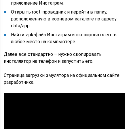
приложение Инстаграм.
Открыть root-проводник и перейти в папку,
расположенную в корневом каталоге по адресу:
data/app.
Найти .apk-файл Инстаграм и скопировать его в
любое место на компьютере.
Далее все стандартно – нужно скопировать
инсталлятор на телефон и запустить его.
Страница загрузки эмулятора на официальном сайте
разработчика.