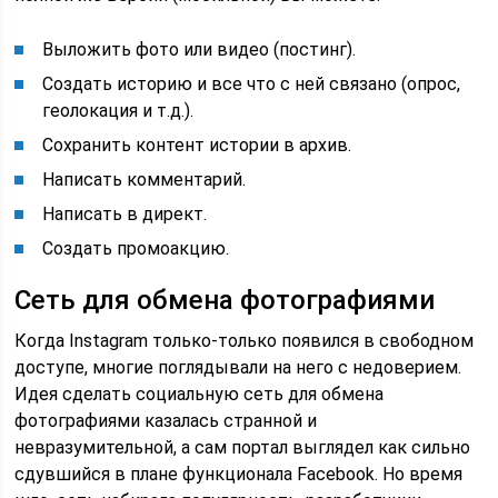
Выложить фото или видео (постинг).
Создать историю и все что с ней связано (опрос,
геолокация и т.д.).
Сохранить контент истории в архив.
Написать комментарий.
Написать в директ.
Создать промоакцию.
Сеть для обмена фотографиями
Когда Instagram только-только появился в свободном
доступе, многие поглядывали на него с недоверием.
Идея сделать социальную сеть для обмена
фотографиями казалась странной и
невразумительной, а сам портал выглядел как сильно
сдувшийся в плане функционала Facebook. Но время