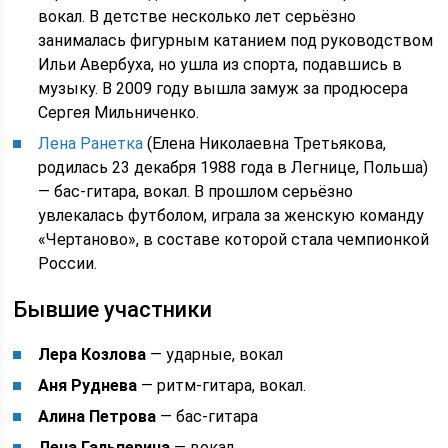
вокал. В детстве несколько лет серьёзно
занималась фигурным катанием под руководством
Ильи Авербуха, но ушла из спорта, подавшись в
музыку. В 2009 году вышла замуж за продюсера
Сергея Мильниченко.
Лена Ранетка
(Елена Николаевна Третьякова,
родилась 23 декабря 1988 года в Легнице, Польша)
— бас-гитара, вокал. В прошлом серьёзно
увлекалась футболом, играла за женскую команду
«Чертаново», в составе которой стала чемпионкой
России.
Бывшие участники
Лера Козлова
— ударные, вокал
Аня Руднева
— ритм-гитара, вокал.
Алина Петрова
— бас-гитара
Лена Гальперина
— вокал