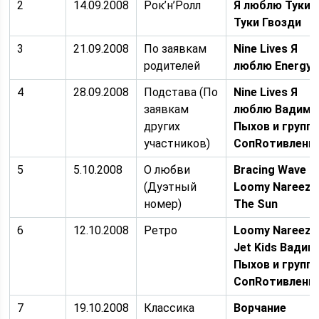
2
14.09.2008
Рок’н’Ролл
Я люблю Туки-
Туки Гвозди
3
21.09.2008
По заявкам
Nine Lives Я
родителей
люблю Energy
4
28.09.2008
Подстава (По
Nine Lives Я
заявкам
люблю Вадим
других
Пыхов и групп
участников)
СопRотивлени
5
5.10.2008
О любви
Bracing Wave
(Дуэтный
Loomy Nareez
номер)
The Sun
6
12.10.2008
Ретро
Loomy Nareez
Jet Kids Вадим
Пыхов и групп
СопRотивлени
7
19.10.2008
Классика
Ворчание