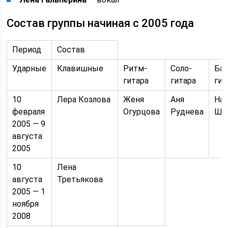
Состав группы начиная с 2005 года
Период
Состав
Ударные
Клавишные
Ритм-
Соло-
Бас
гитара
гитара
гит
10
Лера Козлова
Женя
Аня
На
февраля
Огурцова
Руднева
Ще
2005 — 9
августа
2005
10
Лена
августа
Третьякова
2005 — 1
ноября
2008