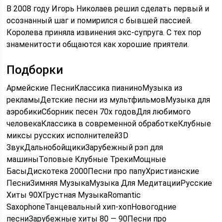
В 2008 году Игорь Николаев решил сделать первый и
осознанный шаг и помирился с бывшей пассией.
Королева приняла извинения экс-супруга. С тех пор
знаменитости общаются как хорошие приятели.
Подборки
Армейские ПесниКлассика пианиноМузыка из
рекламыДетские песни из мультфильмовМузыка для
аэробикиСборник песен 70х годовДля любимого
человекаКлассика в современной обработкеКлубные
миксы русских исполнителей3D
ЗвукДальнобойщикиЗарубежный рэп для
машиныТоповые Клубные ТрекиМощные
БасыДискотека 2000Песни про папуХристианские
ПесниЗимняя МузыкаМузыка Для МедитацииРусские
Хиты 90ХГрустная МузыкаRomantic
SaxophoneТанцевальный хип-хопНовогодние
песниЗарубежные хиты 80 — 90Песни про