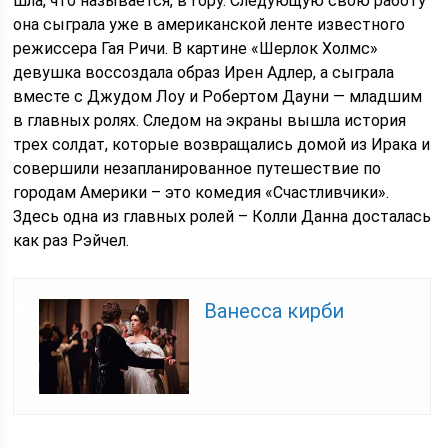
шла, что называется, в гору. Следующую свою работу
она сыграла уже в американской ленте известного
режиссера Гая Ричи. В картине «Шерлок Холмс»
девушка воссоздала образ Ирен Адлер, а сыграла
вместе с Джудом Лоу и Робертом Дауни — младшим
в главных ролях. Следом на экраны вышла история
трех солдат, которые возвращались домой из Ирака и
совершили незапланированное путешествие по
городам Америки – это комедия «Счастливчики».
Здесь одна из главных ролей – Колли Данна досталась
как раз Рэйчел.
Ванесса кирби