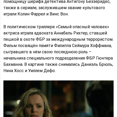
помощницу шерифа детектива Антигону Беззеридес,
также в сериале, заслужившем звание культового
играли Колин Фаррел и Винс Вон.
В политическом триллере «Самый опасный человек»
актриса играла адвоката Аннабель Рихтер, ставшей
пешкой в охоте ФБР за международным террористом.
Фильм посвящён памяти Филиппа Сеймура Хоффмана,
сыгравшего в нём свою последнюю роль –
начальника специального подразделения ФБР Гюнтера
Бахманна. В картине также снимались Даниэль Брюль,
Нина Хосс и Уиллем Дефо.