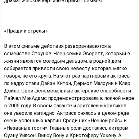
драматической картине «Привет семье!».
«Пращи и стрелы»
В этом фильме действия разворачиваются в
семействе Стоунов. Член семьи Эверетт, который в
жизни является молодым дельцом, в родной дом
собирается привести свою невесту, которая, мягко
говоря, не его круга. На этот раз партнерами актрисы
по кадру стали Дайэн Китон, Дермот Малруни и Клер
Дэйнс. Свои феноменальные актерские способности
Рэйчел МакАдамс продемонстрировала в полной мере
в 2005 году. В своем таланте и зрителей и критиков
она уверила наглядно. Актриса снялась в целом ряде
очень успешных картин. Среди них «Ночной рейс» и
«Незваные гости». Главные роли достались актерам
Оуэну Уилсон, Винсу Вону и Кристоферу Уокену. А