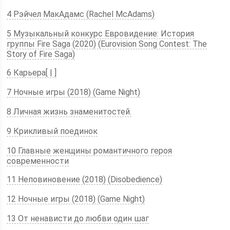
4 Рэйчел МакАдамс (Rachel McAdams)
5 Музыкальный конкурс Евровидение: История
группы Fire Saga (2020) (Eurovision Song Contest: The
Story of Fire Saga)
6 Карьера[ | ]
7 Ночные игры (2018) (Game Night)
8 Личная жизнь знаменитостей.
9 Крикливый поединок
10 Главные женщины романтичного героя
современности
11 Неповиновение (2018) (Disobedience)
12 Ночные игры (2018) (Game Night)
13 От ненависти до любви один шаг