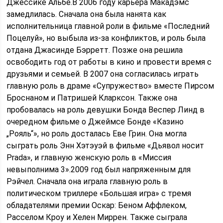
Джессике Альбе.В 2006 году карьера Макадэмс
замедлилась. Сначала она была нанята как
исполнительница главной роли в фильме «Последний
Поцелуй», но выбыла из-за конфликтов, и роль была
отдана Джасинде Бэрретт. Позже она решила
освободить год от работы в кино и провести время с
друзьями и семьей. В 2007 она согласилась играть
главную роль в драме «Супружество» вместе Пирсом
Броснаном и Патришей Кларксон. Также она
пробовалась на роль девушки Бонда Веспер Линд в
очередном фильме о Джеймсе Бонде «Казино
„Рояль“», но роль досталась Еве Грин. Она могла
сыграть роль Энн Хэтэуэй в фильме «Дьявол носит
Prada», и главную женскую роль в «Миссия
невыполнима 3».2009 год был напряженным для
Рэйчел. Сначала она играла главную роль в
политическом триллере «Большая игра» с тремя
обладателями премии Оскар: Беном Аффлеком,
Расселом Кроу и Хелен Миррен. Также сыграла