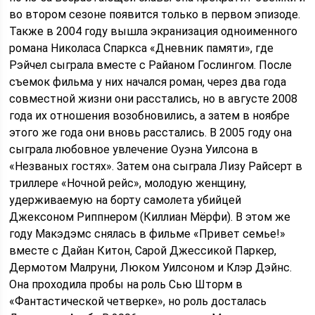
во втором сезоне появится только в первом эпизоде.
Также в 2004 году вышла экранизация одноименного
романа Николаса Спаркса «Дневник памяти», где
Рэйчел сыграла вместе с Райаном Гослингом. После
съемок фильма у них начался роман, через два года
совместной жизни они расстались, но в августе 2008
года их отношения возобновились, а затем в ноябре
этого же года они вновь расстались. В 2005 году она
сыграла любовное увлечение Оуэна Уилсона в
«Незваных гостях». Затем она сыграла Лизу Райсерт в
триллере «Ночной рейс», молодую женщину,
удерживаемую на борту самолета убийцей
Джексоном Риппнером (Киллиан Мёрфи). В этом же
году Макэдэмс снялась в фильме «Привет семье!»
вместе с Дайан Китон, Сарой Джессикой Паркер,
Дермотом Малруни, Люком Уилсоном и Клэр Дэйнс.
Она проходила пробы на роль Сью Шторм в
«Фантастической четверке», но роль досталась