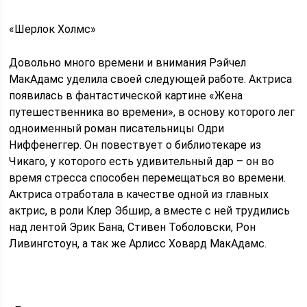
«Шерлок Холмс»
Довольно много времени и внимания Рэйчел
МакАдамс уделила своей следующей работе. Актриса
появилась в фантастической картине «Жена
путешественника во времени», в основу которого лег
одноименный роман писательницы Одри
Ниффенеггер. Он повествует о библиотекаре из
Чикаго, у которого есть удивительный дар – он во
время стресса способен перемещаться во времени.
Актриса отработала в качестве одной из главных
актрис, в роли Клер Эбшир, а вместе с ней трудились
над лентой Эрик Бана, Стивен Тоболовски, Рон
Ливингстоун, а так же Арлисс Ховард МакАдамс.