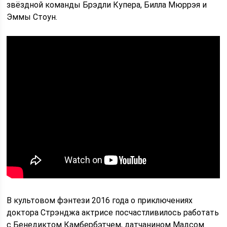
звёздной команды Брэдли Купера, Билла Мюррэя и
Эммы Стоун.
В культовом фэнтези 2016 года о приключениях
доктора Стрэнджа актрисе посчастливилось работать
с Бенедиктом Камбербэтчем, датчанином Мадсом