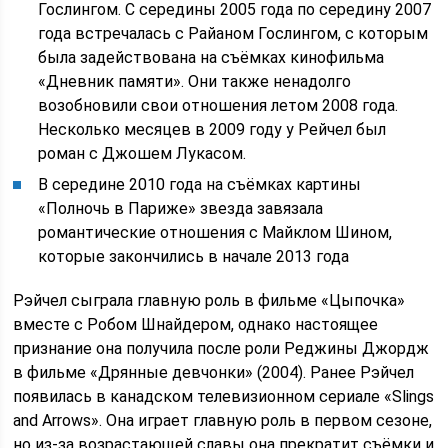
Гослингом. С середины 2005 года по середину 2007
года встречалась с Райаном Гослингом, с которым
была задействована на съёмках кинофильма
«Дневник памяти». Они также ненадолго
возобновили свои отношения летом 2008 года.
Несколько месяцев в 2009 году у Рейчел был
роман с Джошем Лукасом.
В середине 2010 года на съёмках картины
«Полночь в Париже» звезда завязала
романтические отношения с Майклом Шином,
которые закончились в начале 2013 года
Рэйчел сыграла главную роль в фильме «Цыпочка»
вместе с Робом Шнайдером, однако настоящее
признание она получила после роли Реджины Джордж
в фильме «Дрянные девчонки» (2004). Ранее Рэйчел
появилась в канадском телевизионном сериале «Slings
and Arrows». Она играет главную роль в первом сезоне,
но из-за возрастающей славы она прекратит съёмки и