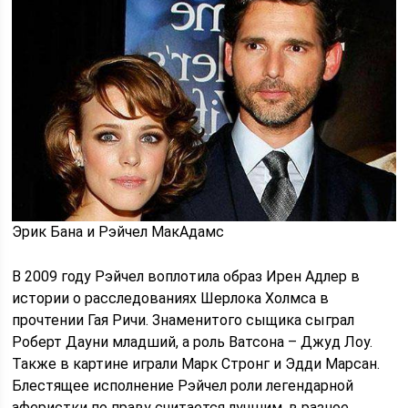
Эрик Бана и Рэйчел МакАдамс
В 2009 году Рэйчел воплотила образ Ирен Адлер в
истории о расследованиях Шерлока Холмса в
прочтении Гая Ричи. Знаменитого сыщика сыграл
Роберт Дауни младший, а роль Ватсона – Джуд Лоу.
Также в картине играли Марк Стронг и Эдди Марсан.
Блестящее исполнение Рэйчел роли легендарной
аферистки по праву считается лучшим, в разное