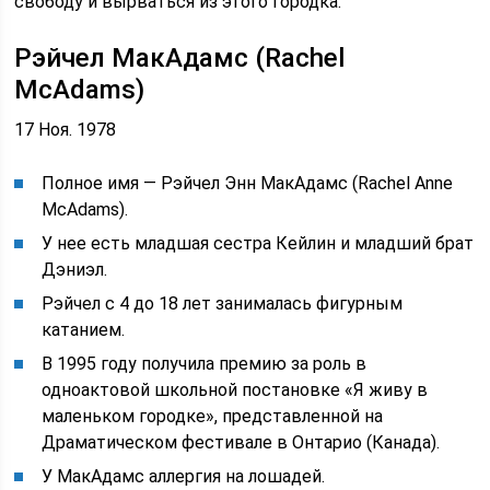
свободу и вырваться из этого городка.
Рэйчел МакАдамс (Rachel
McAdams)
17 Ноя. 1978
Полное имя — Рэйчел Энн МакАдамс (Rachel Anne
McAdams).
У нее есть младшая сестра Кейлин и младший брат
Дэниэл.
Рэйчел с 4 до 18 лет занималась фигурным
катанием.
В 1995 году получила премию за роль в
одноактовой школьной постановке «Я живу в
маленьком городке», представленной на
Драматическом фестивале в Онтарио (Канада).
У МакАдамс аллергия на лошадей.