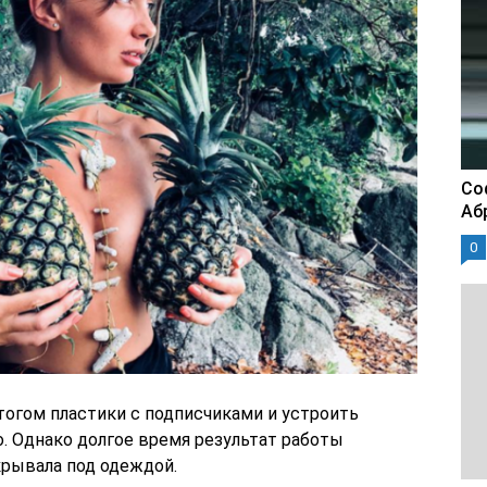
Со
Аб
0
тогом пластики с подписчиками и устроить
. Однако долгое время результат работы
крывала под одеждой.