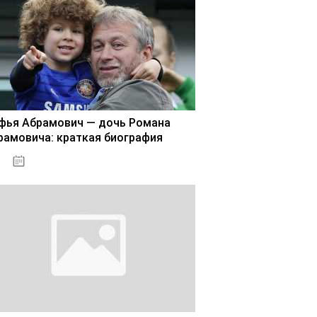
фья Абрамович — дочь Романа
рамовича: краткая биография
02.11.2020