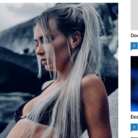
Оо
0
Ек
0