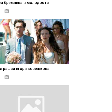
ра брежнева в молодости
02.11.2020
ография егора корешкова
02.11.2020