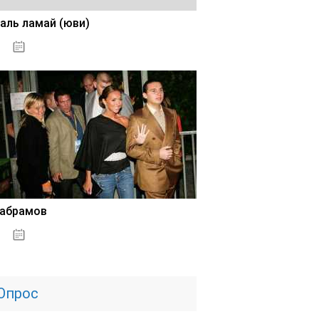
аль ламай (юви)
02.11.2020
 абрамов
31.10.2020
Опрос