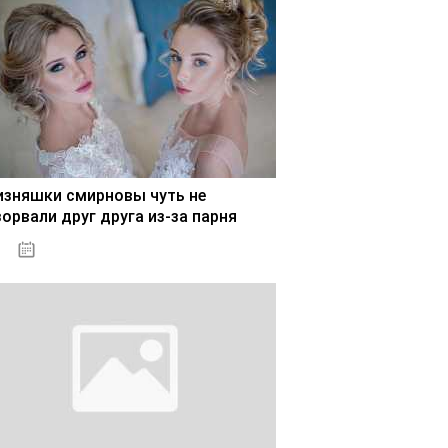
изняшки смирновы чуть не
зорвали друг друга из-за парня
02.11.2020