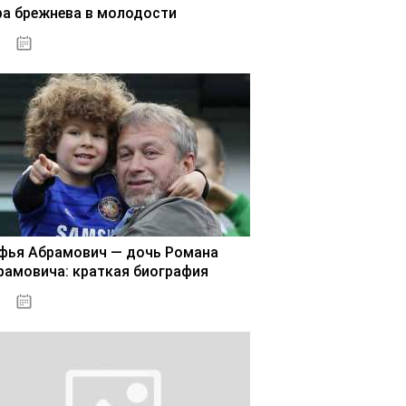
ра брежнева в молодости
02.11.2020
фья Абрамович — дочь Романа
рамовича: краткая биография
02.11.2020