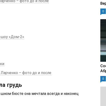
арченко – фото до и после
Ве
0
и-шоу «Дом-2»
ики
Со
Аб
Ларченко – фото до и после
0
ла грудь
ышном бюсте она мечтала всегда и наконец