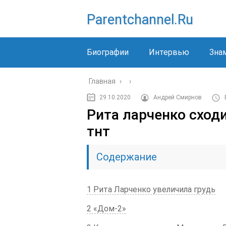
Parentchannel.ru
Биографии
Интервью
Зна
Главная
›
›
29.10.2020
Андрей Смирнов
Рита ларченко сходи
тнт
Содержание
1 Рита Ларченко увеличила грудь
2 «Дом-2»