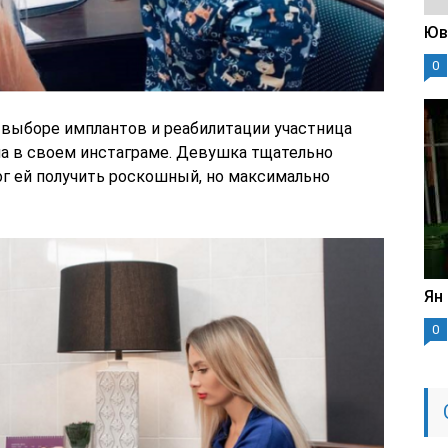
Юв
0
, выборе имплантов и реабилитации участница
а в своем инстаграме. Девушка тщательно
ог ей получить роскошный, но максимально
Ян
0