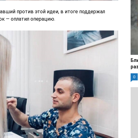
авший против этой идеи, в итоге поддержал
ок — оплатил операцию.
Бл
ра
0