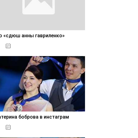
о «сдюш анны гавриленко»
02.11.2020
атерина боброва в инстаграм
02.11.2020