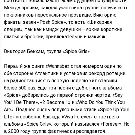
соответствовало масштабам будущей популярности.
Между прочим, каждая участница группы получила от
поклонников персональное прозвище. Викторию
фанаты звали «Posh Spice», то есть «Шикарная
специя», так как имидж девушки – яркие короткие
платья и броский, привлекательный макияж.
Виктория Бекхэм, группа «Spice Girls»
Первый же сингл «Wannabe» стал номером один по
обе стороны Атлантики и установил рекорд ротации
на радиостанциях: в первую неделю хит ставили
более 500 раз. Еще три песни с дебютного альбома
«Spice» добирались до первой строчки чартов: «Say
You’ll Be There», «2 Become 1» и «Who Do You Think You
Are». Позднее очень популярными стали «Spice Up Your
Life» и особенно баллада «Viva Forever» с третьего
альбома «Spice Girls», который назывался «Forever». Но
в 2000 году группа фактически распадается.