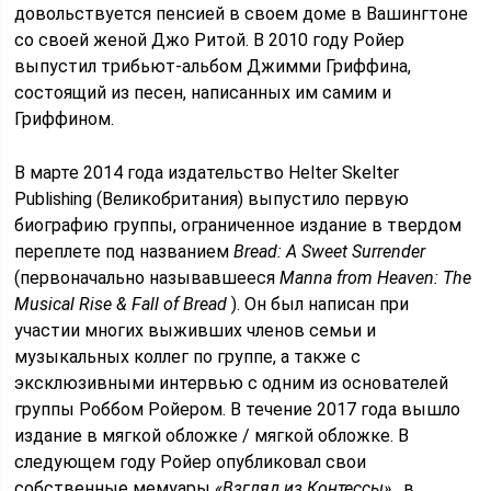
довольствуется пенсией в своем доме в Вашингтоне
со своей женой Джо Ритой. В 2010 году Ройер
выпустил трибьют-альбом Джимми Гриффина,
состоящий из песен, написанных им самим и
Гриффином.
В марте 2014 года издательство Helter Skelter
Publishing (Великобритания) выпустило первую
биографию группы, ограниченное издание в твердом
переплете под названием
Bread: A Sweet Surrender
(первоначально называвшееся
Manna from Heaven: The
Musical Rise & Fall of Bread
). Он был написан при
участии многих выживших членов семьи и
музыкальных коллег по группе, а также с
эксклюзивными интервью с одним из основателей
группы Роббом Ройером. В течение 2017 года вышло
издание в мягкой обложке / мягкой обложке. В
следующем году Ройер опубликовал свои
собственные мемуары
«Взгляд из Контессы»
, в