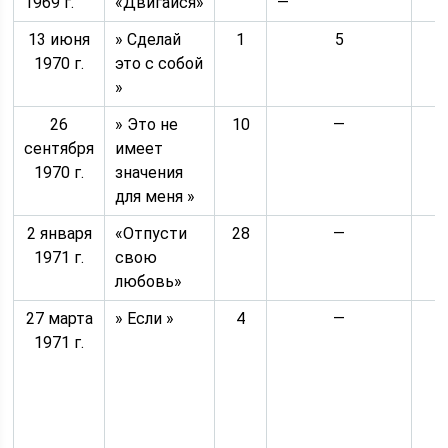
1969 г.
«Двигайся»
—
13 июня
» Сделай
1
5
1970 г.
это с собой
»
26
» Это не
10
—
сентября
имеет
1970 г.
значения
для меня »
2 января
«Отпусти
28
—
1971 г.
свою
любовь»
27 марта
» Если »
4
—
4
1971 г.