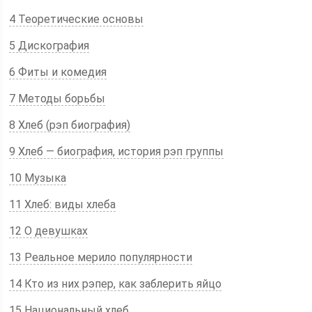
4 Теоретические основы
5 Дискография
6 Фиты и комедия
7 Методы борьбы
8 Хлеб (рэп биография)
9 Хлеб — биография, история рэп группы
10 Музыка
11 Хлеб: виды хлеба
12 О девушках
13 Реальное мерило популярности
14 Кто из них рэпер, как заблерить яйцо
15 Национальный хлеб