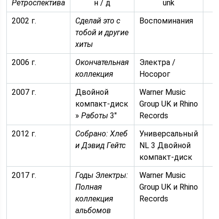
Ретроспектива
н / д
unk
2002 г.
Сделай это с
Воспоминания
тобой и другие
хиты
2006 г.
Окончательная
Электра /
коллекция
Носорог
2007 г.
Двойной
Warner Music
компакт-диск
Group UK и Rhino
»
Работы
3″
Records
2012 г.
Собрано: Хлеб
Универсальный
и Дэвид Гейтс
NL 3 Двойной
компакт-диск
2017 г.
Годы Электры:
Warner Music
Полная
Group UK и Rhino
коллекция
Records
альбомов