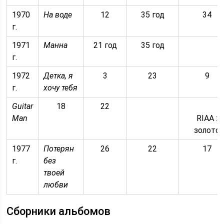
1970
На воде
12
35 год
34
г.
1971
Манна
21 год
35 год
г.
1972
Детка, я
3
23
9
г.
хочу тебя
Guitar
18
22
Man
RIAA :
золото
1977
Потерян
26
22
17
г.
без
твоей
любви
Сборники альбомов