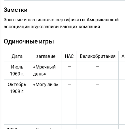
Заметки
Золотые и платиновые сертификаты Американской
ассоциации звукозаписывающих компаний.
Одиночные игры
Дата
заглавие
НАС
Великобритания
Ав
Июль
«Мрачный
—
—
1969 г.
день»
Октябрь
«Могу ли я»
—
—
1969 г.