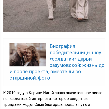
Биография
победительницы шоу
«солдатки» дарьи
разумовской: жизнь до
и после проекта, вместе ли со
старшиной, фото
К 2019 году о Карине Нигай знало значительное число
пользователей интернета, которые следят за
трендами моды. Сама блогерша прошла путь от