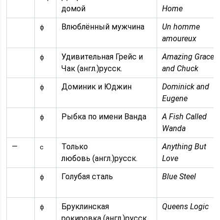
домой
Home
Влюблённый мужчина
Un homme
ф
amoureux
Удивительная Грейс и
Amazing Grace
ф
Чак (англ.)русск.
and Chuck
Доминик и Юджин
Dominick and
ф
Eugene
Рыбка по имени Ванда
A Fish Called
ф
Wanda
—
Только
Anything But
с
любовь (англ.)русск.
Love
Голубая сталь
Blue Steel
ф
Бруклинская
Queens Logic
ф
рокировка (англ.)русск.