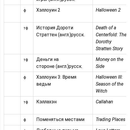
Хэллоуин 2
Halloween 2
ф
История Дороти
Death of a
тф
Страттен (англ.)русск.
Centerfold: The
Dorothy
Stratten Story
Деньги на
Money on the
тф
стороне (англ.)русск.
Side
Хэллоуин 3: Время
Halloween III:
ф
ведьм
Season of the
Witch
Кэллахэн
Callahan
тф
Поменяться местами
Trading Places
ф