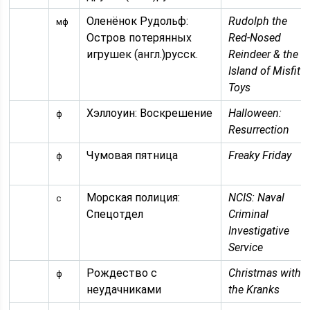
Оленёнок Рудольф:
Rudolph the
мф
Остров потерянных
Red-Nosed
игрушек (англ.)русск.
Reindeer & the
Island of Misfit
Toys
Хэллоуин: Воскрешение
Halloween:
ф
Resurrection
Чумовая пятница
Freaky Friday
ф
Морская полиция:
NCIS: Naval
с
Спецотдел
Criminal
Investigative
Service
Рождество с
Christmas with
ф
неудачниками
the Kranks