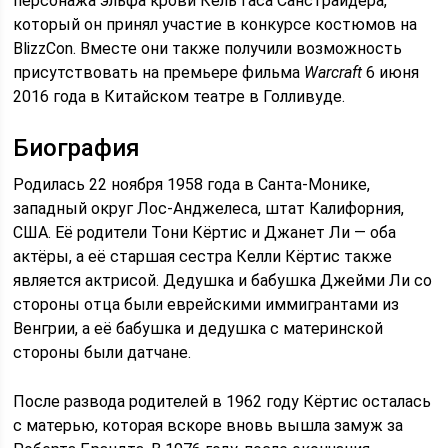
персонажа эльфа крови Кель’таса Санстрайдера,
который он принял участие в конкурсе костюмов на
BlizzCon. Вместе они также получили возможность
присутствовать на премьере фильма
Warcraft
6 июня
2016 года в Китайском театре в Голливуде.
Биография
Родилась 22 ноября 1958 года в Санта-Монике,
западный округ Лос-Анджелеса, штат Калифорния,
США. Её родители Тони Кёртис и Джанет Ли — оба
актёры, а её старшая сестра Келли Кёртис также
является актрисой. Дедушка и бабушка Джейми Ли со
стороны отца были еврейскими иммигрантами из
Венгрии, а её бабушка и дедушка с материнской
стороны были датчане.
После развода родителей в 1962 году Кёртис осталась
с матерью, которая вскоре вновь вышла замуж за