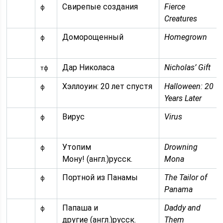
Свирепые создания
Fierce
ф
Creatures
Доморощенный
Homegrown
ф
Дар Николаса
Nicholas’ Gift
тф
Хэллоуин: 20 лет спустя
Halloween: 20
ф
Years Later
Вирус
Virus
ф
Утопим
Drowning
ф
Мону! (англ.)русск.
Mona
Портной из Панамы
The Tailor of
ф
Panama
Папаша и
Daddy and
ф
другие (англ.)русск.
Them