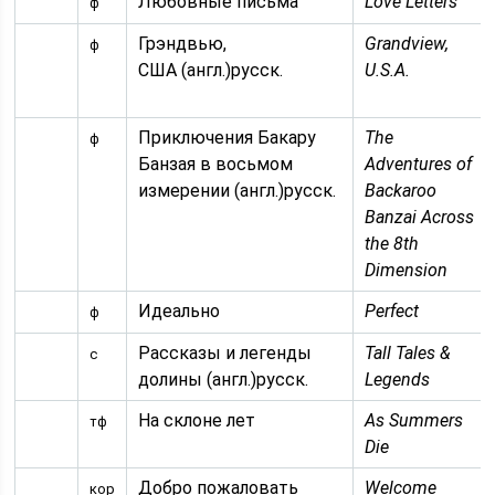
Любовные письма
Love Letters
ф
Грэндвью,
Grandview,
ф
США (англ.)русск.
U.S.A.
Приключения Бакару
The
ф
Банзая в восьмом
Adventures of
измерении (англ.)русск.
Backaroo
Banzai Across
the 8th
Dimension
Идеально
Perfect
ф
Рассказы и легенды
Tall Tales &
с
долины (англ.)русск.
Legends
На склоне лет
As Summers
тф
Die
Добро пожаловать
Welcome
кор