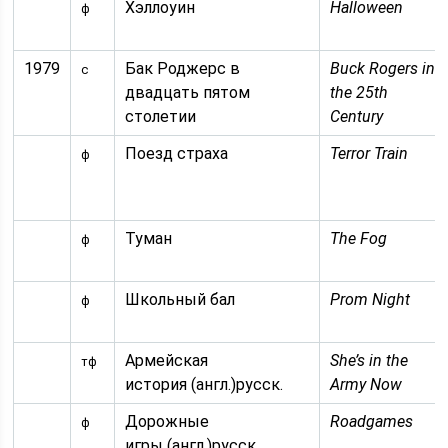
Хэллоуин
Halloween
ф
1979
Бак Роджерс в
Buck Rogers in
с
двадцать пятом
the 25th
столетии
Century
Поезд страха
Terror Train
ф
Туман
The Fog
ф
Школьный бал
Prom Night
ф
Армейская
She’s in the
тф
история (англ.)русск.
Army Now
Дорожные
Roadgames
ф
игры (англ.)русск.