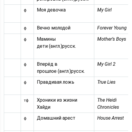
Моя девочка
My Girl
ф
Вечно молодой
Forever Young
ф
Мамины
Mother’s Boys
ф
дети (англ.)русск.
Вперёд в
My Girl 2
ф
прошлое (англ.)русск.
Правдивая ложь
True Lies
ф
Хроники из жизни
The Heidi
тф
Хайди
Chronicles
Домашний арест
House Arrest
ф