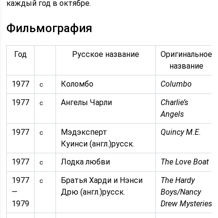
каждый год в октябре.
Фильмография
Год
Русское название
Оригинальное
название
1977
Коломбо
Columbo
с
1977
Ангелы Чарли
Charlie’s
с
Angels
1977
Мэдэксперт
Quincy M.E.
с
Куинси (англ.)русск.
1977
Лодка любви
The Love Boat
с
1977
Братья Харди и Нэнси
The Hardy
с
—
Дрю (англ.)русск.
Boys/Nancy
1979
Drew Mysteries