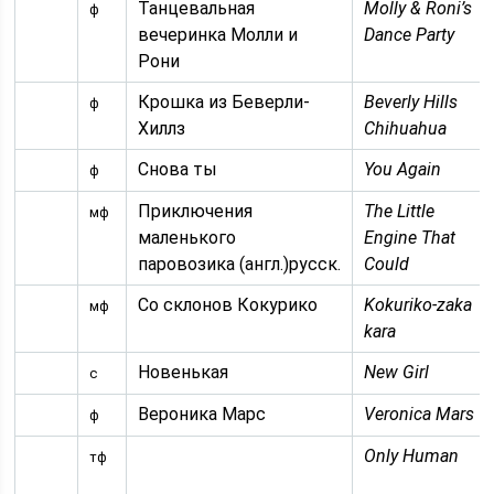
Танцевальная
Molly & Roni’s
ф
вечеринка Молли и
Dance Party
Рони
Крошка из Беверли-
Beverly Hills
ф
Хиллз
Chihuahua
Снова ты
You Again
ф
Приключения
The Little
мф
маленького
Engine That
паровозика (англ.)русск.
Could
Со склонов Кокурико
Kokuriko-zaka
мф
kara
Новенькая
New Girl
с
Вероника Марс
Veronica Mars
ф
Only Human
тф