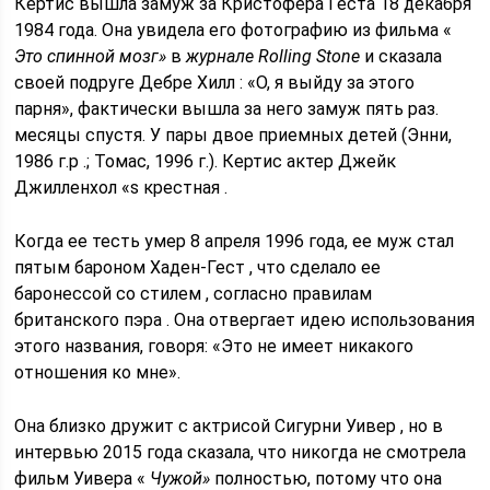
Кертис вышла замуж за Кристофера Геста 18 декабря
1984 года. Она увидела его фотографию из фильма «
Это спинной мозг»
в
журнале Rolling Stone
и сказала
своей подруге Дебре Хилл : «О, я выйду за этого
парня», фактически вышла за него замуж пять раз.
месяцы спустя. У пары двое приемных детей (Энни,
1986 г.р .; Томас, 1996 г.). Кертис актер Джейк
Джилленхол «s крестная .
Когда ее тесть умер 8 апреля 1996 года, ее муж стал
пятым бароном Хаден-Гест , что сделало ее
баронессой со стилем , согласно правилам
британского пэра . Она отвергает идею использования
этого названия, говоря: «Это не имеет никакого
отношения ко мне».
Она близко дружит с актрисой Сигурни Уивер , но в
интервью 2015 года сказала, что никогда не смотрела
фильм Уивера «
Чужой»
полностью, потому что она