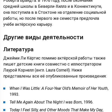
Роберта Брандта. В 1976 году, после окончания
средней школы в Беверли-Хиллз и в Коннектикуте,
она поступила в в Стоктоне на отделение социальной
работы, но после первого же семестра предпочла
учёбе актёрскую карьеру.
Другие виды деятельности
Литература
Джейми Ли Кёртис помимо актёрской работы также
пишет детские книги совместно с иллюстратором
Лаурой Корнелл (англ. Laura Cornell). Ниже
представлены все её опубликованные произведения:
When I Was Little: A Four-Year Old’s Memoir of Her Youth
,
1993.
Tell Me Again About The Night I was Born
, 1996.
Today I Feel Silly, and Other Moods That Make My Day
,