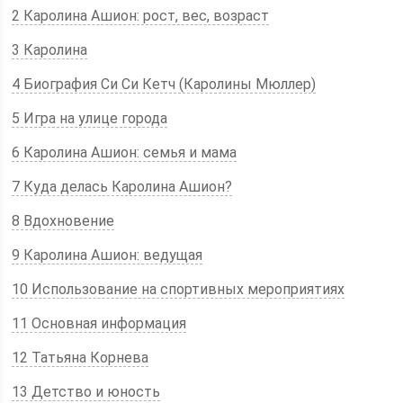
2 Каролина Ашион: рост, вес, возраст
3 Каролина
4 Биография Си Си Кетч (Каролины Мюллер)
5 Игра на улице города
6 Каролина Ашион: семья и мама
7 Куда делась Каролина Ашион?
8 Вдохновение
9 Каролина Ашион: ведущая
10 Использование на спортивных мероприятиях
11 Основная информация
12 Татьяна Корнева
13 Детство и юность