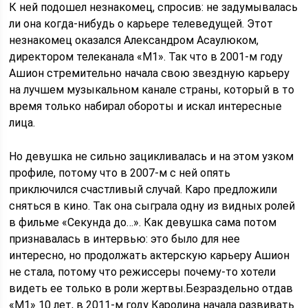
К ней подошел незнакомец, спросив: не задумывалась
ли она когда-нибудь о карьере телеведущей. Этот
незнакомец оказался Александром Асаулюком,
директором телеканала «М1». Так что в 2001-м году
Ашион стремительно начала свою звездную карьеру
на лучшем музыкальном канале страны, который в то
время только набирал обороты и искал интересные
лица.
Но девушка не сильно зацикливалась и на этом узком
профиле, потому что в 2007-м с ней опять
приключился счастливый случай. Каро предложили
сняться в кино. Так она сыграла одну из видных ролей
в фильме «Секунда до…». Как девушка сама потом
признавалась в интервью: это было для нее
интересно, но продолжать актерскую карьеру Ашион
не стала, потому что режиссеры почему-то хотели
видеть ее только в роли жертвы.Безраздельно отдав
«М1» 10 лет, в 2011-м году Каролина начала развивать