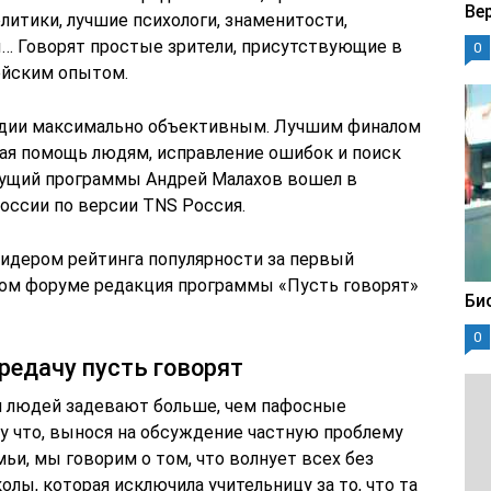
Ве
итики, лучшие психологи, знаменитости,
… Говорят простые зрители, присутствующие в
0
ейским опытом.
тудии максимально объективным. Лучшим финалом
ая помощь людям, исправление ошибок и поиск
дущий программы Андрей Малахов вошел в
оссии по версии TNS Россия.
лидером рейтинга популярности за первый
нном форуме редакция программы «Пусть говорят»
Би
0
ередачу пусть говорят
 людей задевают больше, чем пафосные
у что, вынося на обсуждение частную проблему
мьи, мы говорим о том, что волнует всех без
лы, которая исключила учительницу за то, что та