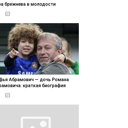
ра брежнева в молодости
02.11.2020
фья Абрамович — дочь Романа
рамовича: краткая биография
02.11.2020