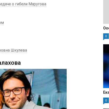
редаче о гибели Маругова
ом
Оо
0
ровна Шкулева
алахова
Ек
0