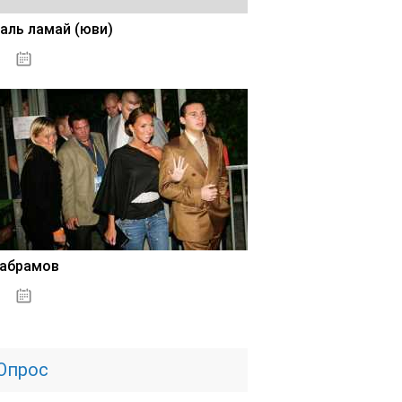
аль ламай (юви)
02.11.2020
 абрамов
31.10.2020
Опрос