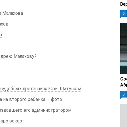
Ве
а Малахова
0
ахов
н
Андрею Малахову?
Со
Аб
 о судебных претензиях Юры Шатунова
0
а на второго ребенка — фото
назвавшего его администратором
 про эскорт