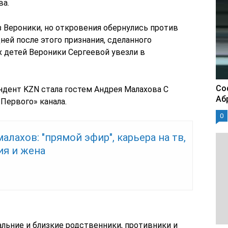
ва.
з Вероники, но откровения обернулись против
ей после этого признания, сделанного
х детей Вероники Сергеевой увезли в
Со
ндент KZN стала гостем Андрея Малахова С
Аб
«Первого» канала.
0
алахов: "прямой эфир", карьера на тв,
ия и жена
альние и близкие родственники, противники и