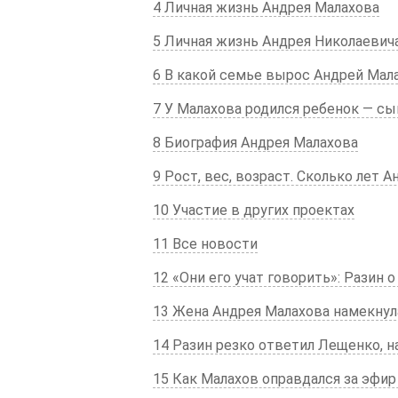
4 Личная жизнь Андрея Малахова
5 Личная жизнь Андрея Николаевич
6 В какой семье вырос Андрей Мал
7 У Малахова родился ребенок — сы
8 Биография Андрея Малахова
9 Рост, вес, возраст. Сколько лет 
10 Участие в других проектах
11 Все новости
12
«Они его учат говорить»: Разин
13 Жена Андрея Малахова намекнул
14 Разин резко ответил Лещенко, 
15 Как Малахов оправдался за эфир