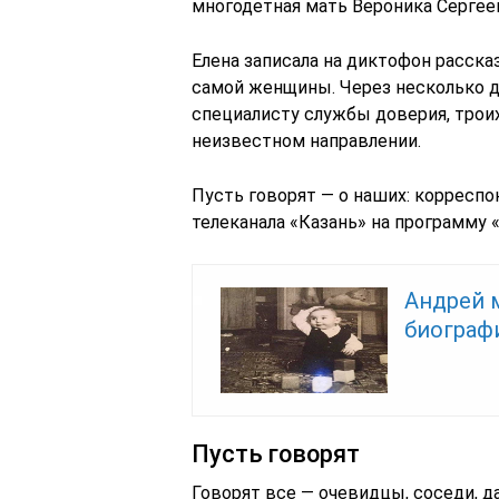
многодетная мать Вероника Сергее
Елена записала на диктофон расска
самой женщины. Через несколько дн
специалисту службы доверия, трои
неизвестном направлении.
Пусть говорят — о наших: корреспо
телеканала «Казань» на программу 
Андрей м
биограф
Пусть говорят
Говорят все — очевидцы, соседи, д