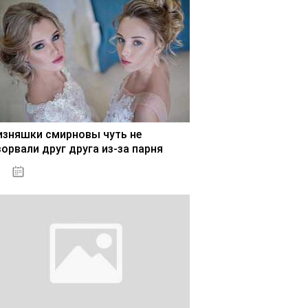
изняшки смирновы чуть не
зорвали друг друга из-за парня
02.11.2020