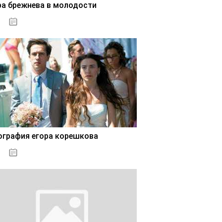
ра брежнева в молодости
02.11.2020
ография егора корешкова
02.11.2020