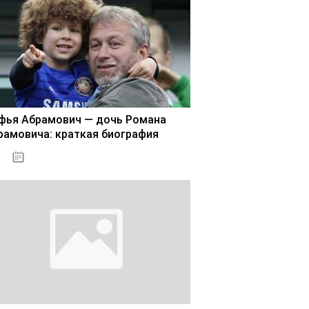
фья Абрамович — дочь Романа
рамовича: краткая биография
02.11.2020