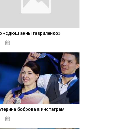
о «сдюш анны гавриленко»
02.11.2020
атерина боброва в инстаграм
02.11.2020