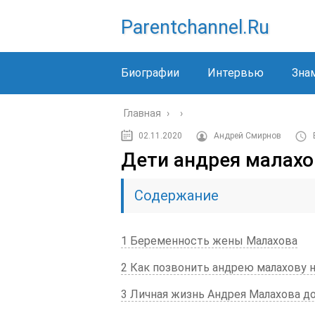
Parentchannel.ru
Биографии
Интервью
Зна
Главная
›
›
02.11.2020
Андрей Смирнов
Дети андрея малахов
Содержание
1 Беременность жены Малахова
2 Как позвонить андрею малахову н
3 Личная жизнь Андрея Малахова д