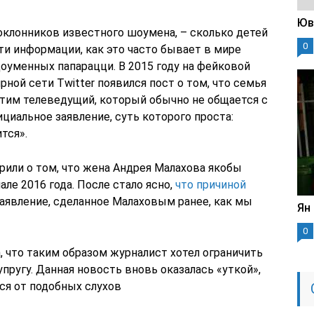
Юв
клонников известного шоумена, – сколько детей
0
ти информации, как это часто бывает в мире
оуменных папарацци. В 2015 году на фейковой
ной сети Twitter появился пост о том, что семья
этим телеведущий, который обычно не общается с
циальное заявление, суть которого проста:
тся».
рили о том, что жена Андрея Малахова якобы
але 2016 года. После стало ясно,
что причиной
заявление, сделанное Малаховым ранее, как мы
Ян
0
 что таким образом журналист хотел ограничить
ругу. Данная новость вновь оказалась «уткой»,
ся от подобных слухов