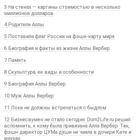
3 На стенах — картины стоимостью в несколько
миллионов долларов
4 Родители Аллы
5 Поставила флаг России на фэшн-карту мира
6 Биография и факты из жизни Аллы Вербер
7 Память
8 Скульптура, ее виды и особенности
9 Биография Аллы Вербер
10 Муж Аллы Вербер
11 Лохи не должны встречаться с быдлом
12 Бизнесвумен не стало сегодня. Dom2Life.ru решил
вспомнить, к кому была привязана Алла Вербер. Так,
фэшн-директор ЦУМа души не чаяла в дочери Кате и
внуках.