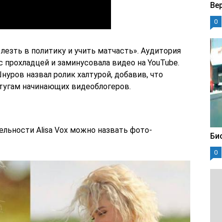
Ве
0
лезть в политику и учить матчасть». Аудитория
 прохладцей и заминусовала видео на YouTube.
уров назвал ролик халтурой, добавив, что
тугам начинающих видеоблогеров.
ьности Alisa Vox можно назвать фото-
Би
0