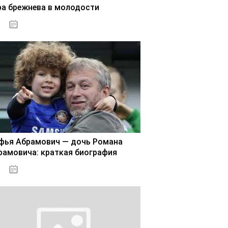
ра брежнева в молодости
02.11.2020
фья Абрамович — дочь Романа
рамовича: краткая биография
02.11.2020