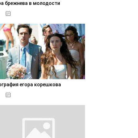
ра брежнева в молодости
02.11.2020
ография егора корешкова
02.11.2020