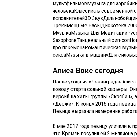
мультфильмовМузыка для аэробики
человекаКлассика в современной 
исполнителей3D ЗвукДальнобойщи
ТрекиМощные БасыДискотека 2000
МузыкаМузыка Для МедитацииРусс
SaxophoneТанцевальный хип-хопНо
про покемонаРомантическая Музы
сексаМузыка в машинуДля силовых
Алиса Вокс сегодня
После ухода из «Ленинграда» Алиса
поводу старта сольной карьеры. Он
версий на хиты группы «Скрябин»,
«Держи». К концу 2016 года певиц
Певица выразила намерение работат
В мае 2017 года певицу уличили в п
что Кремль посулил ей 2 миллиона 