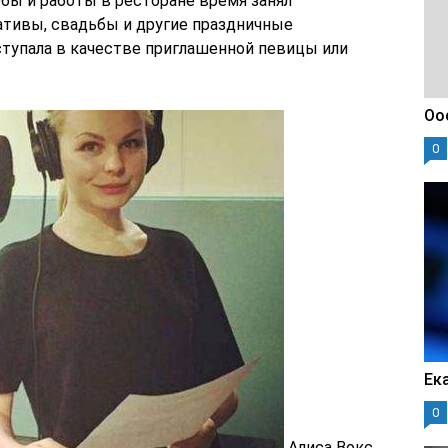
бы и работы в ресторане время занял
ативы, свадьбы и другие праздничные
ступала в качестве приглашенной певицы или
Оо
0
Ек
0
Алиса Вокс