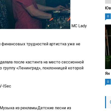
Юв
0
MC Lady
и финансовых трудностей артистка уже не
делала после кастинга на место сессионной
ю группу «Ленинград», поклонницей которой
Ян
0
V-ISec
Музыка из рекламыДетские песни из