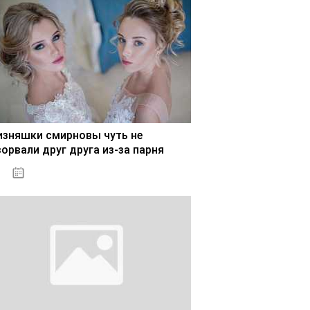
изняшки смирновы чуть не
зорвали друг друга из-за парня
02.11.2020