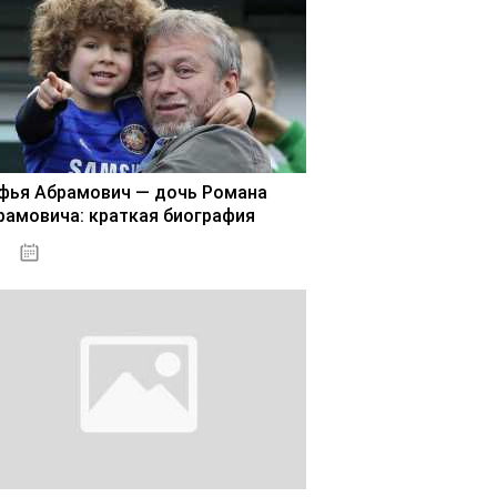
фья Абрамович — дочь Романа
рамовича: краткая биография
02.11.2020