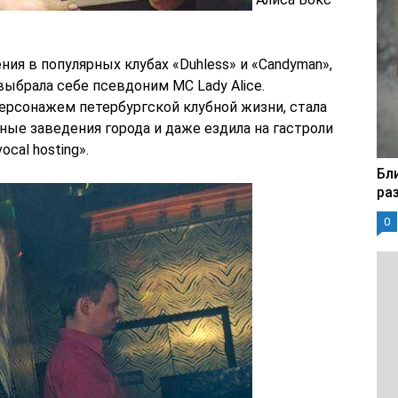
я в популярных клубах «Duhless» и «Candyman»,
ыбрала себе псевдоним MC Lady Alice.
ерсонажем петербургской клубной жизни, стала
ные заведения города и даже ездила на гастроли
cal hosting».
Бл
ра
0