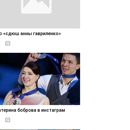
о «сдюш анны гавриленко»
02.11.2020
атерина боброва в инстаграм
02.11.2020