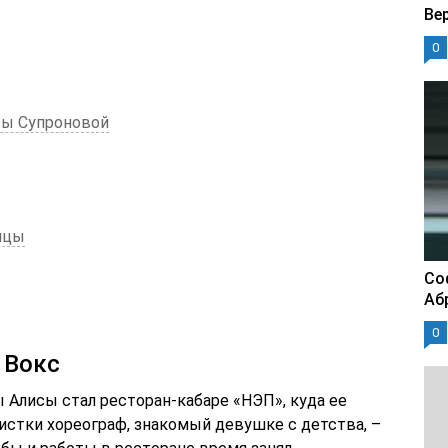
Ве
0
сы Супроновой
ицы
Со
Аб
0
 Вокс
Алисы стал ресторан-кабаре «НЭП», куда ее
истки хореограф, знакомый девушке с детства, –