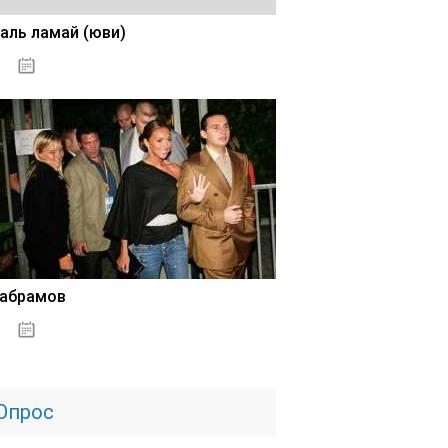
аль ламай (юви)
02.11.2020
 абрамов
31.10.2020
Опрос