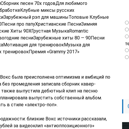
Сборник песен 70х годовДля любимого
обработкеКлубные миксы русских
киЗарубежный рэп для машиныТоповые Клубные
Песни про папуХристианские ПесниЗимняя
кие Хиты 90ХГрустная МузыкаRomantic
вогодние песниЗарубежные хиты 80 — 90Песни
т
каМотивация для тренировокМузыка для
 тренировокПремия «Grammy 2017»
 Вокс была преисполнена оптимизма и амбиций по
а без промедления записала сборник кавер-
 а также выпустила дебютный клип на песню
а планировала выпустить собственный альбом.
ь в стиле «электро-поп».
родажности: близкие Вокс источники рассказали,
рублей за видеоклип «антиоппозиционного»