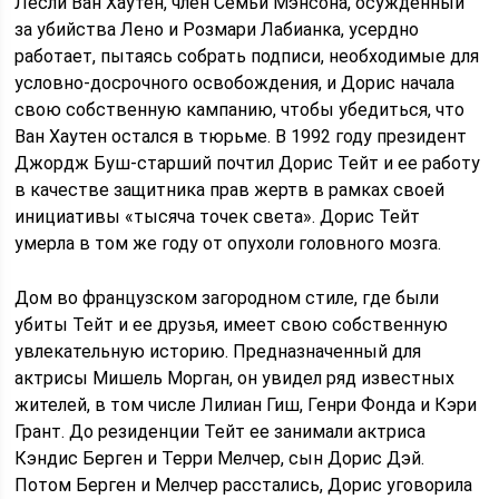
Лесли Ван Хаутен, член Семьи Мэнсона, осужденный
за убийства Лено и Розмари Лабианка, усердно
работает, пытаясь собрать подписи, необходимые для
условно-досрочного освобождения, и Дорис начала
свою собственную кампанию, чтобы убедиться, что
Ван Хаутен остался в тюрьме. В 1992 году президент
Джордж Буш-старший почтил Дорис Тейт и ее работу
в качестве защитника прав жертв в рамках своей
инициативы «тысяча точек света». Дорис Тейт
умерла в том же году от опухоли головного мозга.
Дом во французском загородном стиле, где были
убиты Тейт и ее друзья, имеет свою собственную
увлекательную историю. Предназначенный для
актрисы Мишель Морган, он увидел ряд известных
жителей, в том числе Лилиан Гиш, Генри Фонда и Кэри
Грант. До резиденции Тейт ее занимали актриса
Кэндис Берген и Терри Мелчер, сын Дорис Дэй.
Потом Берген и Мелчер расстались, Дорис уговорила