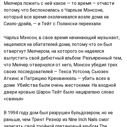
Мелчера пожить с ней какое — то время — отчасти
потому, что беспокоилась о Чарльзе Мэнсоне,
который все время околачивался возле дома на
Сиэло-драйв, — и Тейт с Полански переехали.
Чарльз Мэнсон, в свое время начинающий музыкант,
нацелился на обитателей дома, потому что он был
отвергнут Мелчером, на которого он надеялся
выпустить свой дебютный альбом. Разъяренный тем,
что Мелчер отвернулся от него, Мэнсон убедил трех
своих последователей — Текса Уотсона, Сьюзен
Аткинс и Патрицию Кренвинкель — убить всех в
доме. Убийства были очень жестокими. На входной
двери кровью Шарон Тейт было нацарапано слово
«свинья».
В 1994 году дом был разрушен бульдозером, но не
раньше, чем Трент Резнор из Nine Inch Nails смог
записать свой тройной платиновый альбом The