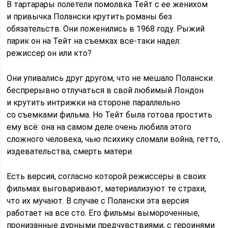
В тартарары полетели помолвка Тейт с ее женихом
и привычка Полански крутить романы без
обязательств. Они поженились в 1968 году. Рыжий
парик он на Тейт на съемках все-таки надел:
режиссер он или кто?
Они упивались друг другом, что не мешало Полански
беспрерывно отлучаться в свой любимый Лондон
и крутить интрижки на стороне параллельно
со съемками фильма. Но Тейт была готова простить
ему всё: она на самом деле очень любила этого
сложного человека, чью психику сломали война, гетто,
издевательства, смерть матери.
Есть версия, согласно которой режиссеры в своих
фильмах выговаривают, материализуют те страхи,
что их мучают. В случае с Полански эта версия
работает на все сто. Его фильмы вымороченные,
пронизанные дурными предчувствиями, с героинями