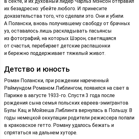
в секте, и их духовный лидер Чарльз Мэнсон отправил
их безадресно: убейте любого. И принесите
доказательства того, что сделали это. Они и убили.
А Полански, вновь получившему свободу от брачных
уз, оставалось лишь раскладывать пасьянсы
из фотографий, на которых Шэрон, светящаяся
от счастья, перебирает детские распашонки
и бережно поддерживает тяжелый живот.
Детство и юность
Роман Полански, при рождении нареченный
Раймундом Романом Либлингом, появился на свет в
Париже в августе 1933-го. Спустя 3 года после
рождения сына семья польских евреев-эмигрантов
Булы Кац и Мойзеша Либлинга вернулась в Польшу. В
годы немецкой оккупации родители режиссера попали
в краковское гетто. Роману удалось бежать и
спрятаться на дальнем хуторе.