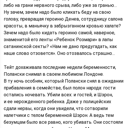
либо на грани нервного срыва, либо уже за гранью…
Ну зачем, зачем надо было кликать беду на свою
голову, превращая героиню Денев, сотрудницу салона
красоты, в маньячку в забрызганном кровью халате?
Зачем надо было кидать героиню самой, наверное,
знаменитой его ленты «Ребенок Розмари» в лапы
сатанинской секты? «Нам не дано предугадать, как
наше слово отзовется». Оно отозвалось страшно…
Тейт дохаживала последние недели беременности,
Полански снимал в своем любимом Лондоне.
В ту ночь особняк, который Полански снял в ожидании
прибавления в семействе, был полон народа: гости
остались ночевать. Убили всех: и гостей, и Шэрон,
и ее нерожденного ребенка. Даже у полицейских
сдали нервы, когда они увидели, что сотворили
налетчики с телом беременной Шэрон. А ведь тем
безумцам было все равно, кого убивать. Они состояли