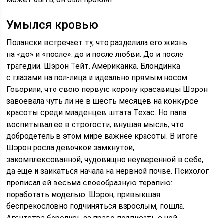
Умылся кровью
Полански встречает ту, что разделила его жизнь
на «до» и «после»: до и после любви. До и после
трагедии. Шэрон Тейт. Американка. Блондинка
с глазами на пол-лица и идеально прямым носом.
Говорили, что свою первую корону красавицы Шэрон
завоевала чуть ли не в шесть месяцев на конкурсе
красоты среди младенцев штата Техас. Но папа
воспитывал ее в строгости, внушая мысль, что
добродетель в этом мире важнее красоты. В итоге
Шэрон росла девочкой замкнутой,
закомплексованной, чудовищно неуверенной в себе,
да еще и заикаться начала на нервной почве. Психолог
прописал ей весьма своеобразную терапию:
поработать моделью. Шэрон, привыкшая
беспрекословно подчиняться взрослым, пошла.
Агентства боролись за право подписать с ней