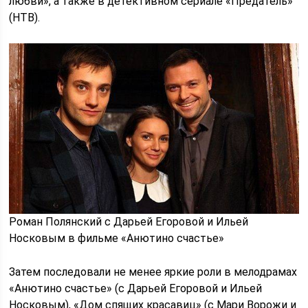
любви», а также в детективном сериале «Предатель»
(НТВ).
Роман Полянский с Дарьей Егоровой и Ильей
Носковым в фильме «Анютино счастье»
Затем последовали не менее яркие роли в мелодрамах
«Анютино счастье» (с Дарьей Егоровой и Ильей
Носковым), «Дом спящих красавиц» (с Мари Ворожи и