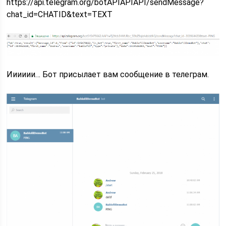
https://api.telegram.org/botAPIAPIAPI/sendMessage?
chat_id=CHATID&text=TEXT
Ииииии… Бот присылает вам сообщение в телеграм.