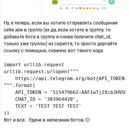
Ну, а теперь, если вы хотите отправлять сообщения
себе или в группу (ах да, если хотите в группу, то
добавьте бота в группу и снова получите chat_id,
только уже группы) из скрипта, то просто дергайте
ссылку с помощью, скажем, вот такого кода:
import urllib.request

urllib.request.urlopen("""

    https://api.telegram.org/bot{API_TOKEN}
""".format(

    API_TOKEN = '515479662:AAF1wTj2Xcb3HVURb
    CHAT_ID = '303964420',

    TEXT = 'TEST TEST TEST'

Вот и всё… Удачи в написании ботов 🙂