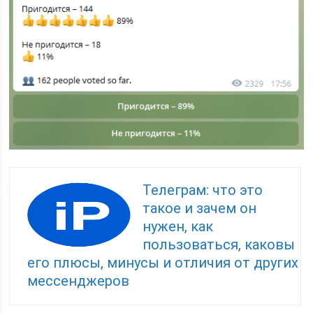
Телеграм: что это
такое и зачем он
нужен, как
пользоваться, каковы
его плюсы, минусы и отличия от других
мессенджеров