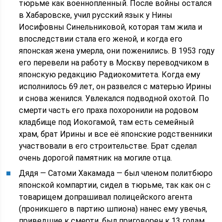
тюрьме как военнопленный. После войны остался
в Хабаровске, учил русский язык у Нины
Иосифовны Синельниковой, которая там жила и
впоследствии стала его женой, и когда его
японская жена умерла, они поженились. В 1953 году
его перевели на работу в Москву переводчиком в
японскую редакцию Радиокомитета. Когда ему
исполнилось 69 лет, он развелся с матерью Ирины
и снова женился. Увлекался подводной охотой. По
смерти часть его праха похоронили на родовом
кладбище под Иокогамой, там есть семейный
храм, брат Ирины и все её японские родственники
участвовали в его строительстве. Брат сделал
очень дорогой памятник на могиле отца.
Дядя — Сатоми Хакамада — был членом политбюро
японской компартии, сидел в тюрьме, так как он с
товарищем допрашивал полицейского агента
(проникшего в партию шпиона) нанес ему увечья,
приведшие к смерти, был приговорен к 13 годам