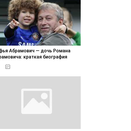
фья Абрамович — дочь Романа
рамовича: краткая биография
02.11.2020