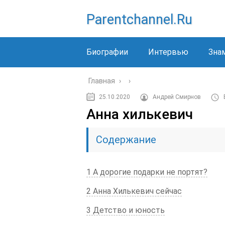
Parentchannel.ru
Биографии
Интервью
Зна
Главная
›
›
25.10.2020
Андрей Смирнов
Анна хилькевич
Содержание
1 А дорогие подарки не портят?
2 Анна Хилькевич сейчас
3 Детство и юность