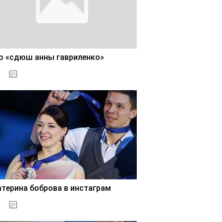
о «сдюш анны гавриленко»
02.11.2020
атерина боброва в инстаграм
02.11.2020