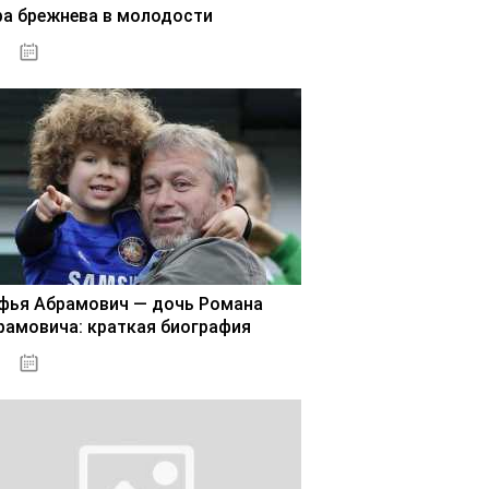
ра брежнева в молодости
02.11.2020
фья Абрамович — дочь Романа
рамовича: краткая биография
02.11.2020