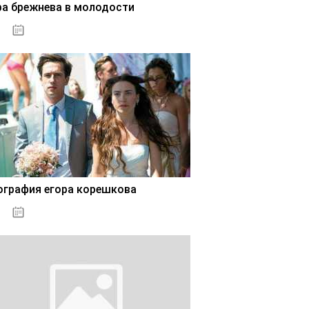
ра брежнева в молодости
02.11.2020
ография егора корешкова
02.11.2020