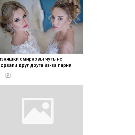
изняшки смирновы чуть не
зорвали друг друга из-за парня
02.11.2020