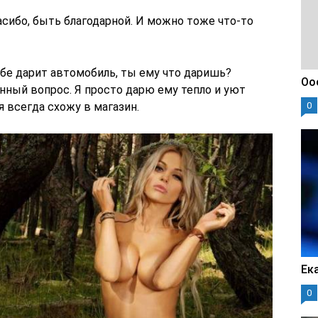
сибо, быть благодарной. И можно тоже что-то
бе дарит автомобиль, ты ему что даришь?
Оо
онный вопрос. Я просто дарю ему тепло и уют
я всегда схожу в магазин.
0
Ек
0