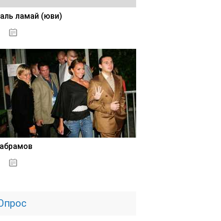
аль ламай (юви)
02.11.2020
 абрамов
31.10.2020
Опрос