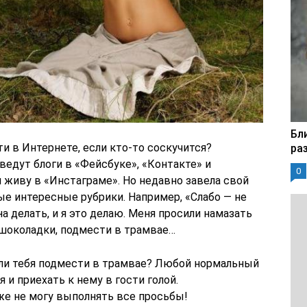
Бл
ти в Интернете, если кто-то соскучится?
ра
ведут блоги в «Фейсбуке», «Контакте» и
0
я живу в «Инстаграме». Но недавно завела свой
ые интересные рубрики. Например, «Слабо — не
на делать, и я это делаю. Меня просили намазать
шоколадки, подмести в трамвае…
ли тебя подмести в трамвае? Любой нормальный
 и приехать к нему в гости голой.
 же не могу выполнять все просьбы!