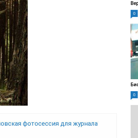
Ве
0
Би
0
повская фотосессия для журнала