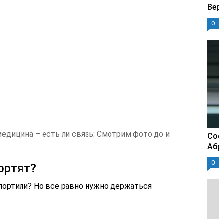
Ве
0
медицина – есть ли связь: Смотрим фото до и
Со
Аб
0
ортят?
спортили? Но все равно нужно держаться