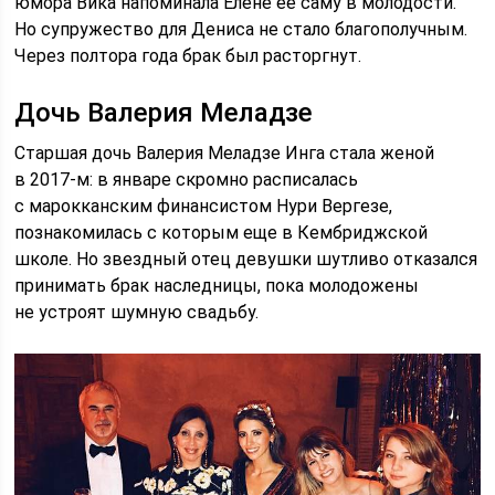
юмора Вика напоминала Елене её саму в молодости.
Но супружество для Дениса не стало благополучным.
Через полтора года брак был расторгнут.
Дочь Валерия Меладзе
Старшая дочь Валерия Меладзе Инга стала женой
в 2017-м: в январе скромно расписалась
с марокканским финансистом Нури Вергезе,
познакомилась с которым еще в Кембриджской
школе. Но звездный отец девушки шутливо отказался
принимать брак наследницы, пока молодожены
не устроят шумную свадьбу.