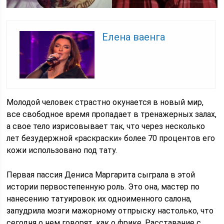
Елена ваенга
Молодой человек страстно окунается в новый мир,
все свободное время пропадает в тренажерных залах,
а свое тело изрисовывает так, что через несколько
лет безудержной «раскраски» более 70 процентов его
кожи использовано под тату.
Первая пассия Дениса Маргарита сыграла в этой
истории первостепенную роль. Это она, мастер по
нанесению татуировок их одноименного салона,
запудрила мозги мажорному отпрыску настолько, что
сегодня о нем говорят, как о фрике. Расставание с