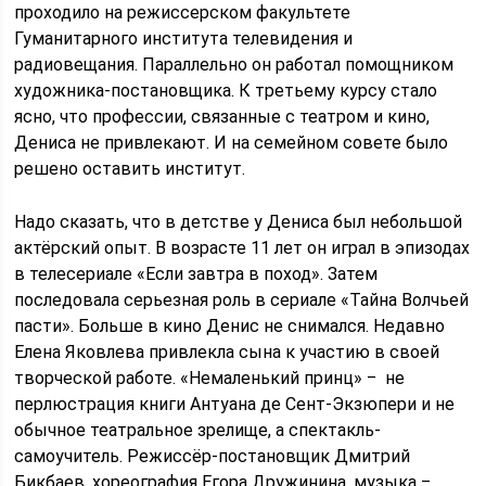
проходило на режиссерском факультете
Гуманитарного института телевидения и
радиовещания. Параллельно он работал помощником
художника-постановщика. К третьему курсу стало
ясно, что профессии, связанные с театром и кино,
Дениса не привлекают. И на семейном совете было
решено оставить институт.
Надо сказать, что в детстве у Дениса был небольшой
актёрский опыт. В возрасте 11 лет он играл в эпизодах
в телесериале «Если завтра в поход». Затем
последовала серьезная роль в сериале «Тайна Волчьей
пасти». Больше в кино Денис не снимался. Недавно
Елена Яковлева привлекла сына к участию в своей
творческой работе. «Немаленький принц» ‒ не
перлюстрация книги Антуана де Сент-Экзюпери и не
обычное театральное зрелище, а спектакль-
самоучитель. Режиссёр-постановщик Дмитрий
Бикбаев, хореография Егора Дружинина, музыка ‒