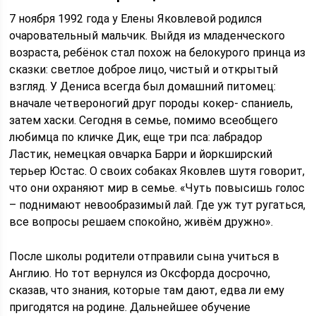
7 ноября 1992 года у Елены Яковлевой родился
очаровательный мальчик. Выйдя из младенческого
возраста, ребёнок стал похож на белокурого принца из
сказки: светлое доброе лицо, чистый и открытый
взгляд. У Дениса всегда был домашний питомец:
вначале четвероногий друг породы кокер- спаниель,
затем хаски. Сегодня в семье, помимо всеобщего
любимца по кличке Дик, еще три пса: лабрадор
Ластик, немецкая овчарка Барри и йоркширский
терьер Юстас. О своих собаках Яковлев шутя говорит,
что они охраняют мир в семье. «Чуть повысишь голос
– поднимают невообразимый лай. Где уж тут ругаться,
все вопросы решаем спокойно, живём дружно».
После школы родители отправили сына учиться в
Англию. Но тот вернулся из Оксфорда досрочно,
сказав, что знания, которые там дают, едва ли ему
пригодятся на родине. Дальнейшее обучение